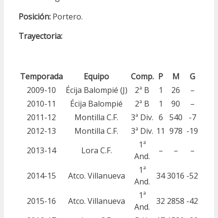
Posición:
Portero.
Trayectoria:
Temporada
Equipo
Comp.
P
M
G
2009-10
Écija Balompié (J)
2ª B
1
26
–
2010-11
Écija Balompié
2ª B
1
90
–
2011-12
Montilla C.F.
3ª Div.
6
540
-7
2012-13
Montilla C.F.
3ª Div.
11
978
-19
1ª
2013-14
Lora C.F.
–
–
–
And.
1ª
2014-15
Atco. Villanueva
34
3016
-52
And.
1ª
2015-16
Atco. Villanueva
32
2858
-42
And.