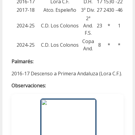
2016-17
Lora C.F.
D.H.
17
1530
-22
2017-18
Atco. Espeleño
3ª Div.
27
2430
-46
2ª
2024-25
C.D. Los Colonos
And.
23
*
1
F.S.
Copa
2024-25
C.D. Los Colonos
8
*
*
And.
Palmarés:
2016-17 Descenso a Primera Andaluza (Lora C.F.).
Observaciones: