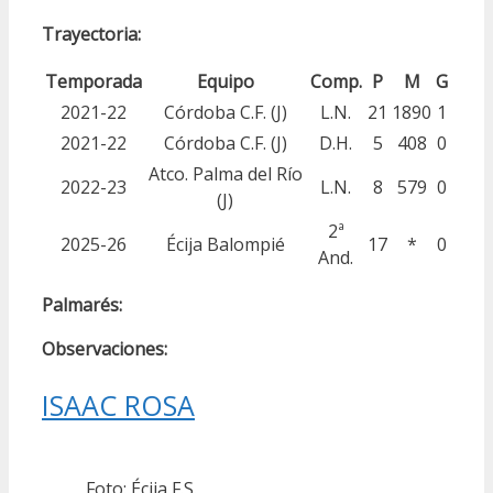
Trayectoria:
Temporada
Equipo
Comp.
P
M
G
2021-22
Córdoba C.F. (J)
L.N.
21
1890
1
2021-22
Córdoba C.F. (J)
D.H.
5
408
0
Atco. Palma del Río
2022-23
L.N.
8
579
0
(J)
2ª
2025-26
Écija Balompié
17
*
0
And.
Palmarés:
Observaciones:
ISAAC ROSA
Foto: Écija F.S.