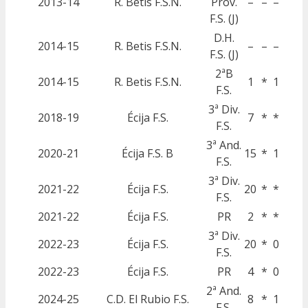
2013-14
R. Betis F.S.N.
Prov.
–
–
–
F.S. (J)
D.H.
2014-15
R. Betis F.S.N.
–
–
–
F.S. (J)
2ªB
2014-15
R. Betis F.S.N.
1
*
1
F.S.
3ª Div.
2018-19
Écija F.S.
7
*
*
F.S.
3ª And.
2020-21
Écija F.S. B
15
*
1
F.S.
3ª Div.
2021-22
Écija F.S.
20
*
*
F.S.
2021-22
Écija F.S.
PR
2
*
*
3ª Div.
2022-23
Écija F.S.
20
*
0
F.S.
2022-23
Écija F.S.
PR
4
*
0
2ª And.
2024-25
C.D. El Rubio F.S.
8
*
1
F.S.