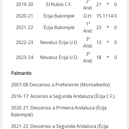
2ª
2019-20
El Rubio C.F.
21
*
0
And.
2020-21
Écija Balompié
D.H.
15
1114
0
1ª
2021-22
Écija Balompié
23
*
0
And.
3ª
2022-23
Nevaluz Écija U.D.
13
*
0
And.
3ª
2023-24
Nevaluz Écija U.D.
18
*
0
And.
Palmarés:
2007-08 Descenso a Preferente (Montalbeño).
2016-17: Ascenso a Segunda Andaluza (Écija C.F.).
2020-21: Descenso a Primera Andaluza (Écija
Balompié).
2021-22: Descenso a Segunda Andaluza (Écija