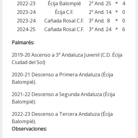
2022-23
Écija Balompié
2ª And.
25
*
4
2023-24
Écija C.F.
2ª And.
14
*
0
2023-24
Cañada Rosal C.F.
3ª And.
8
*
0
2024-25
Cañada Rosal C.F.
3ª And.
24
*
6
Palmarés:
2019-20 Ascenso a 3ª Andaluza Juvenil (C.D. Écija
Ciudad del Sol)
2020-21 Descenso a Primera Andaluza (Écija
Balompié).
2021-22 Descenso a Segunda Andaluza (Écija
Balompié).
2022-23 Descenso a Tercera Andaluza (Écija
Balompié).
Observaciones: