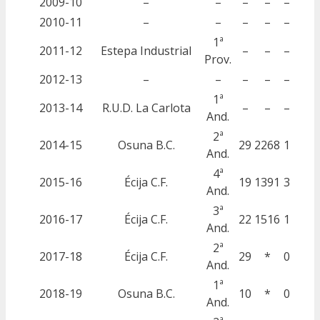
2009-10
–
–
–
–
–
2010-11
–
–
–
–
–
1ª
2011-12
Estepa Industrial
–
–
–
Prov.
2012-13
–
–
–
–
–
1ª
2013-14
R.U.D. La Carlota
–
–
–
And.
2ª
2014-15
Osuna B.C.
29
2268
1
And.
4ª
2015-16
Écija C.F.
19
1391
3
And.
3ª
2016-17
Écija C.F.
22
1516
1
And.
2ª
2017-18
Écija C.F.
29
*
0
And.
1ª
2018-19
Osuna B.C.
10
*
0
And.