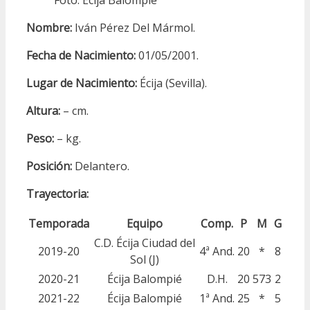
Foto: Écija Balompié
Nombre:
Iván Pérez Del Mármol.
Fecha de Nacimiento:
01/05/2001.
Lugar de Nacimiento:
Écija (Sevilla).
Altura:
– cm.
Peso:
– kg.
Posición:
Delantero.
Trayectoria:
Temporada
Equipo
Comp.
P
M
G
C.D. Écija Ciudad del
2019-20
4ª And.
20
*
8
Sol (J)
2020-21
Écija Balompié
D.H.
20
573
2
2021-22
Écija Balompié
1ª And.
25
*
5