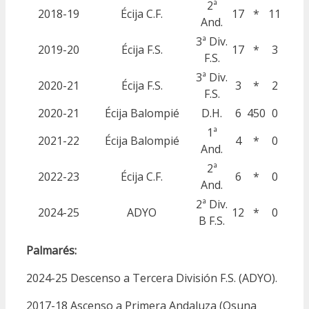
2ª
2018-19
Écija C.F.
17
*
11
And.
3ª Div.
2019-20
Écija F.S.
17
*
3
F.S.
3ª Div.
2020-21
Écija F.S.
3
*
2
F.S.
2020-21
Écija Balompié
D.H.
6
450
0
1ª
2021-22
Écija Balompié
4
*
0
And.
2ª
2022-23
Écija C.F.
6
*
0
And.
2ª Div.
2024-25
ADYO
12
*
0
B F.S.
Palmarés:
2024-25 Descenso a Tercera División F.S. (ADYO).
2017-18 Ascenso a Primera Andaluza (Osuna