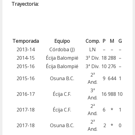
Trayectoria:
Temporada
Equipo
Comp.
P
M
G
2013-14
Córdoba (J)
LN
–
–
–
2014-15
Écija Balompié
3ª Div.
18
288
–
2015-16
Écija Balompié
3ª Div.
10
276
–
2ª
2015-16
Osuna B.C.
9
644
1
And.
3ª
2016-17
Écija C.F.
16
988
10
And.
2ª
2017-18
Écija C.F.
6
*
1
And.
2ª
2017-18
Osuna B.C.
2
*
0
And.