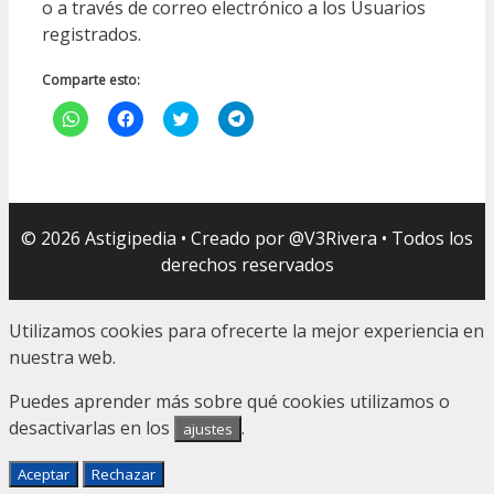
o a través de correo electrónico a los Usuarios
registrados.
Comparte esto:
Haz
Haz
Haz
Haz
clic
clic
clic
clic
para
para
para
para
compartir
compartir
compartir
compartir
en
en
en
en
WhatsApp
Facebook
Twitter
Telegram
(Se
(Se
(Se
(Se
abre
abre
abre
abre
en
en
en
en
© 2026 Astigipedia • Creado por @V3Rivera • Todos los
una
una
una
una
ventana
ventana
ventana
ventana
derechos reservados
nueva)
nueva)
nueva)
nueva)
Utilizamos cookies para ofrecerte la mejor experiencia en
nuestra web.
Puedes aprender más sobre qué cookies utilizamos o
desactivarlas en los
.
ajustes
Aceptar
Rechazar