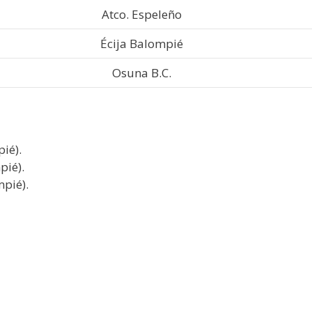
Atco. Espeleño
Écija Balompié
Osuna B.C.
ié).
pié).
pié).