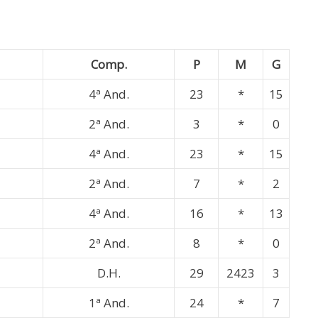
Comp.
P
M
G
4ª And.
23
*
15
2ª And.
3
*
0
4ª And.
23
*
15
2ª And.
7
*
2
4ª And.
16
*
13
2ª And.
8
*
0
D.H.
29
2423
3
1ª And.
24
*
7