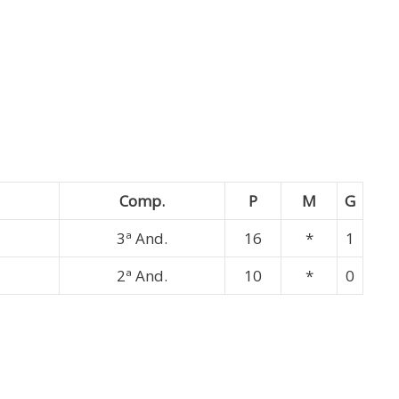
Comp.
P
M
G
3ª And.
16
*
1
2ª And.
10
*
0