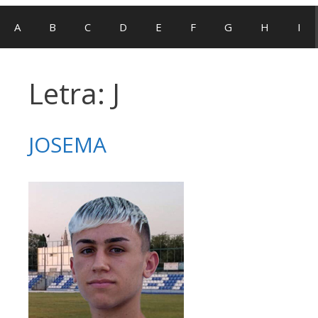
A
B
C
D
E
F
G
H
I
Letra:
J
JOSEMA