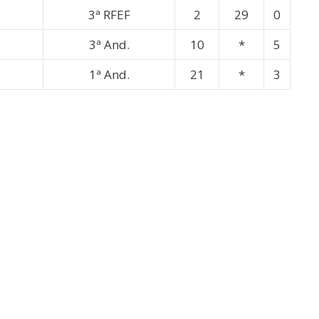
3ª RFEF
2
29
0
3ª And.
10
*
5
1ª And.
21
*
3