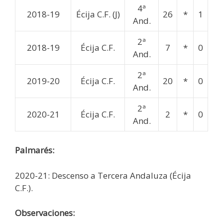
4ª
2018-19
Écija C.F. (J)
26
*
1
And.
2ª
2018-19
Écija C.F.
7
*
0
And.
2ª
2019-20
Écija C.F.
20
*
0
And.
2ª
2020-21
Écija C.F.
2
*
0
And.
Palmarés:
2020-21: Descenso a Tercera Andaluza (Écija
C.F.).
Observaciones: