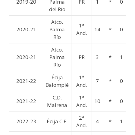
2019-20
Palma
PR
1
*
0
del Río
Atco.
1ª
2020-21
Palma
14
*
0
And.
Río
Atco.
2020-21
Palma
PR
3
*
1
Río
Écija
1ª
2021-22
7
*
0
Balompié
And.
C.D.
1ª
2021-22
10
*
0
Mairena
And.
2ª
2022-23
Écija C.F.
4
*
1
And.