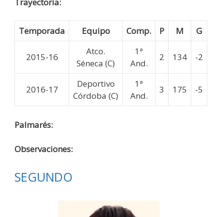
Trayectoria:
Temporada
Equipo
Comp.
P
M
G
Atco.
1ª
2015-16
2
134
-2
Séneca (C)
And.
Deportivo
1ª
2016-17
3
175
-5
Córdoba (C)
And.
Palmarés:
Observaciones:
SEGUNDO