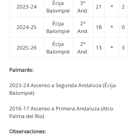
Écija
3ª
2023-24
21
*
2
Balompié
And.
Écija
2ª
2024-25
18
*
0
Balompié
And.
Écija
2ª
2025-26
13
*
3
Balompié
And.
Palmarés:
2023-24 Ascenso a Segunda Andaluza (Écija
Balompié).
2016-17 Ascenso a Primera Andaluza (Atco.
Palma del Río).
Observaciones: