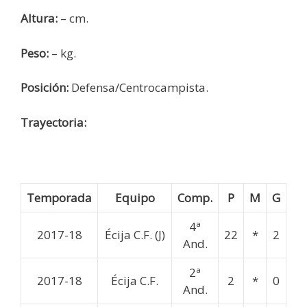
Altura:
– cm.
Peso:
– kg.
Posición:
Defensa/Centrocampista.
Trayectoria:
Temporada
Equipo
Comp.
P
M
G
4ª
2017-18
Écija C.F. (J)
22
*
2
And.
2ª
2017-18
Écija C.F.
2
*
0
And.