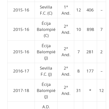
Sevilla
1ª
2015-16
12
406
–
F.C. (C)
And.
Écija
2ª
2015-16
Balompié
10
898
7
And.
(C)
Écija
2ª
2015-16
Balompié
7
281
2
And.
(J)
Sevilla
2ª
2016-17
8
177
–
F.C. (J)
And.
Écija
2ª
2017-18
Balompié
31
*
12
And.
(J)
A.D.