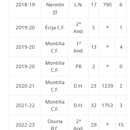
2018-19
Nervión
L.N.
17
790
6
(J)
2ª
2019-20
Écija C.F.
5
*
1
And.
Montilla
1ª
2019-20
13
*
4
C.F.
And.
Montilla
2019-20
PR
2
*
0
C.F.
Montilla
2020-21
D.H.
23
1239
2
C.F.
Montilla
2021-22
D.H.
32
1753
3
C.F.
Osuna
2ª
2022-23
29
*
15
B.C.
And.