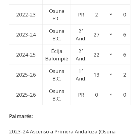
Osuna
2022-23
PR
2
*
0
B.C.
Osuna
2ª
2023-24
27
*
6
B.C.
And.
Écija
2ª
2024-25
22
*
6
Balompié
And.
Osuna
1ª
2025-26
13
*
2
B.C.
And.
Osuna
2025-26
PR
0
*
0
B.C.
Palmarés:
2023-24 Ascenso a Primera Andaluza (Osuna