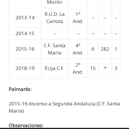
Morón
R.U.D. La
1ª
2013-14
–
–
–
Carlota
And.
2014-15
–
–
–
–
–
C.F. Santa
4ª
2015-16
6
282
1
María
And.
2ª
2018-19
Écija C.F.
15
*
3
And.
Palmarés:
2015-16 Ascenso a Segunda Andaluza (C.F. Santa
María).
Observaciones: