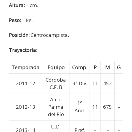
Altura:
– cm.
Peso:
– kg.
Posición:
Centrocampista.
Trayectoria:
Temporada
Equipo
Comp.
P
M
G
Córdoba
2011-12
3ª Div.
11
453
–
C.F. B
Atco.
1ª
2012-13
Palma
11
675
–
And.
del Río
U.D.
2013-14
Pref.
–
–
–