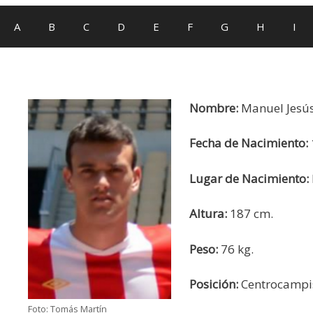
A
B
C
D
E
F
G
H
I
Nombre:
Manuel Jesú
Fecha de Nacimiento:
Lugar de Nacimiento:
Altura:
187 cm.
Peso:
76 kg.
Posición:
Centrocampis
Foto: Tomás Martín