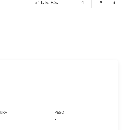
3ª Div. F.S.
4
*
3
TURA
PESO
-