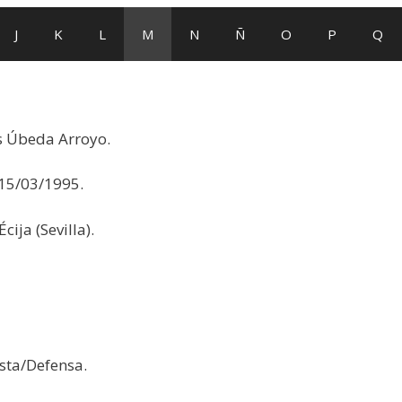
J
K
L
M
N
Ñ
O
P
Q
s Úbeda Arroyo.
15/03/1995.
Écija (Sevilla).
ta/Defensa.