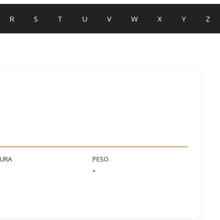
R
S
T
U
V
W
X
Y
Z
TURA
PESO
-