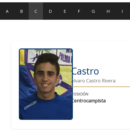
A
B
C
D
E
F
G
H
I
Castro
Álvaro Castro Rivera
POSICIÓN
Centrocampista