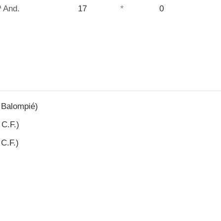
ª And.
17
*
0
 Balompié)
C.F.)
C.F.)