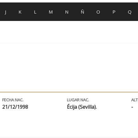
J
K
L
M
N
Ñ
O
P
Q
FECHA NAC.
LUGAR NAC.
AL
21/12/1998
Écija (Sevilla).
-