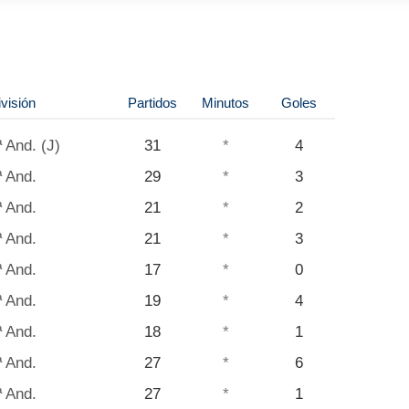
visión
Partidos
Minutos
Goles
ª And. (J)
31
*
4
ª And.
29
*
3
ª And.
21
*
2
ª And.
21
*
3
ª And.
17
*
0
ª And.
19
*
4
ª And.
18
*
1
ª And.
27
*
6
ª And.
27
*
1