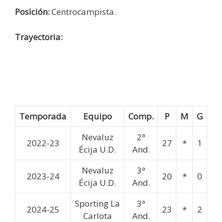
Posición:
Centrocampista.
Trayectoria:
Temporada
Equipo
Comp.
P
M
G
Nevaluz
2ª
2022-23
27
*
1
Écija U.D.
And.
Nevaluz
3ª
2023-24
20
*
0
Écija U.D.
And.
Sporting La
3ª
2024-25
23
*
2
Carlota
And.