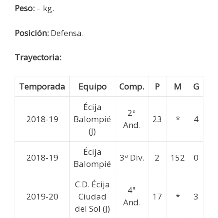
Peso:
– kg.
Posición:
Defensa.
Trayectoria:
Temporada
Equipo
Comp.
P
M
G
Écija
2ª
2018-19
Balompié
23
*
4
And.
(J)
Écija
2018-19
3ª Div.
2
152
0
Balompié
C.D. Écija
4ª
2019-20
Ciudad
17
*
3
And.
del Sol (J)