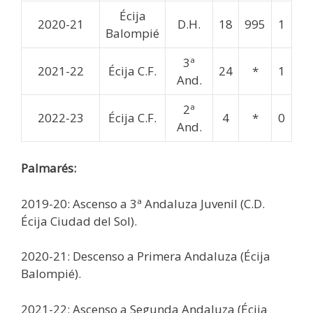
Écija
2020-21
D.H.
18
995
1
Balompié
3ª
2021-22
Écija C.F.
24
*
1
And.
2ª
2022-23
Écija C.F.
4
*
0
And.
Palmarés:
2019-20: Ascenso a 3ª Andaluza Juvenil (C.D.
Écija Ciudad del Sol).
2020-21: Descenso a Primera Andaluza (Écija
Balompié).
2021-22: Ascenso a Segunda Andaluza (Écija