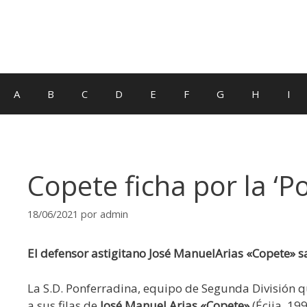
A
B
C
D
E
F
G
H
I
Copete ficha por la ‘P
18/06/2021
por
admin
El defensor astigitano José ManuelArias «Copete» sa
La S.D. Ponferradina, equipo de Segunda División q
a sus filas de
José Manuel Arias «Copete»
(Écija, 19