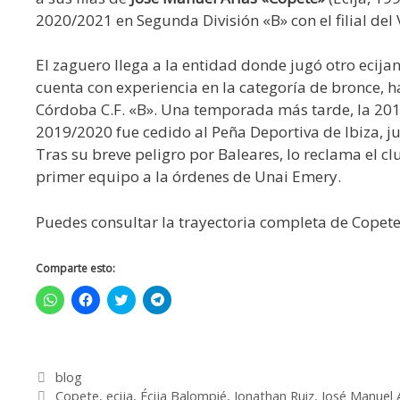
2020/2021 en Segunda División «B» con el filial del
El zaguero llega a la entidad donde jugó otro ecija
cuenta con experiencia en la categoría de bronce, 
Córdoba C.F. «B». Una temporada más tarde, la 2018/
2019/2020 fue cedido al Peña Deportiva de Ibiza, ju
Tras su breve peligro por Baleares, lo reclama el c
primer equipo a la órdenes de Unai Emery.
Puedes consultar la trayectoria completa de Copet
Comparte esto:
H
H
H
H
a
a
a
a
z
z
z
z
c
c
c
c
l
l
l
l
i
i
i
i
c
c
c
c
blog
p
p
p
p
a
a
a
a
Copete
,
ecija
,
Écija Balompié
,
Jonathan Ruiz
,
José Manuel 