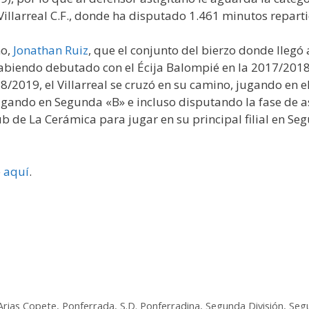
 Villarreal C.F., donde ha disputado 1.461 minutos repart
no,
Jonathan Ruiz
, que el conjunto del bierzo donde llegó 
habiendo debutado con el Écija Balompié en la 2017/201
2019, el Villarreal se cruzó en su camino, jugando en el 
gando en Segunda «B» e incluso disputando la fase de asc
lub de La Cerámica para jugar en su principal filial en S
e
aquí
.
Arias Copete
,
Ponferrada
,
S.D. Ponferradina
,
Segunda División
,
Segu