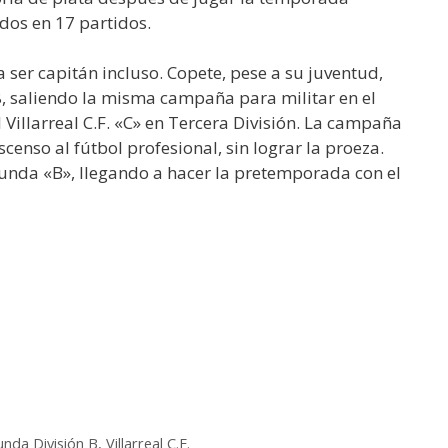
idos en 17 partidos.
a ser capitán incluso. Copete, pese a su juventud,
8, saliendo la misma campaña para militar en el
Villarreal C.F. «C» en Tercera División. La campaña
enso al fútbol profesional, sin lograr la proeza.
egunda «B», llegando a hacer la pretemporada con el
nda División B
,
Villarreal C.F.