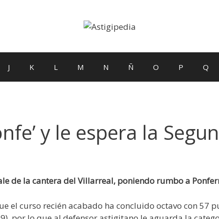
J
K
L
M
N
Ñ
O
P
Q
onfe’ y le espera la Segu
le de la cantera del Villarreal, poniendo rumbo a Ponfer
ue el curso recién acabado ha concluido octavo con 57 
99), por lo que al defensor astigitano le aguarda la cate