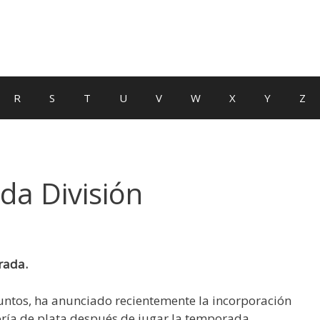
R
S
T
U
V
W
X
Y
Z
nda División
rada.
puntos, ha anunciado recientemente la incorporación
goría de plata después de jugar la temporada