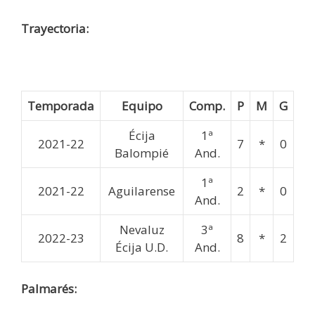
Trayectoria:
Temporada
Equipo
Comp.
P
M
G
Écija
1ª
2021-22
7
*
0
Balompié
And.
1ª
2021-22
Aguilarense
2
*
0
And.
Nevaluz
3ª
2022-23
8
*
2
Écija U.D.
And.
Palmarés: