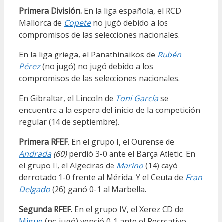
Primera División.
En la liga española, el RCD
Mallorca de
Copete
no jugó debido a los
compromisos de las selecciones nacionales.
En la liga griega, el Panathinaikos de
Rubén
Pérez
(no jugó) no jugó debido a los
compromisos de las selecciones nacionales.
En Gibraltar, el Lincoln de
Toni García
se
encuentra a la espera del inicio de la competición
regular (14 de septiembre).
Primera RFEF
. En el grupo I, el Ourense de
Andrada
(60)
perdió 3-0 ante el Barça Atletic. En
el grupo II, el Algeciras de
Marino
(14) cayó
derrotado 1-0 frente al Mérida. Y el Ceuta de
Fran
Delgado
(26) ganó 0-1 al Marbella.
Segunda RFEF.
En el grupo IV, el Xerez CD de
Migue
(no jugó) venció 0-1 ante el Recreativo