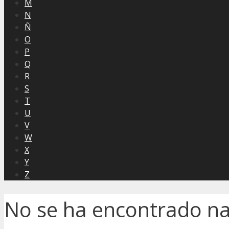
M
N
Ñ
O
P
Q
R
S
T
U
V
W
X
Y
Z
No se ha encontrado n