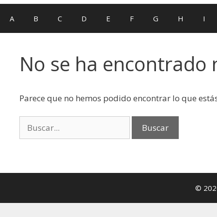
A
B
C
D
E
F
G
H
I
No se ha encontrado
Parece que no hemos podido encontrar lo que est
© 2026