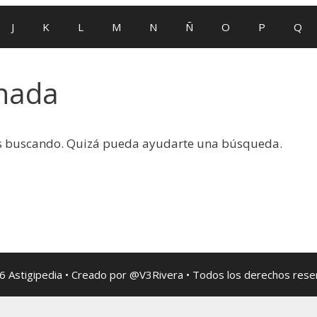
J
K
L
M
N
Ñ
O
P
Q
 nada
ás buscando. Quizá pueda ayudarte una búsqueda.
 Astigipedia • Creado por @V3Rivera • Todos los derechos res