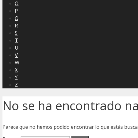
O
P
Q
R
S
T
U
V
W
X
Y
Z
No se ha encontrado n
Parece que no hemos podido encontrar lo que estás busc