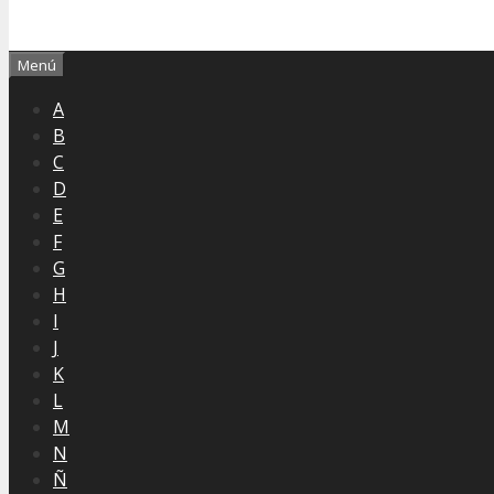
Menú
A
B
C
D
E
F
G
H
I
J
K
L
M
N
Ñ