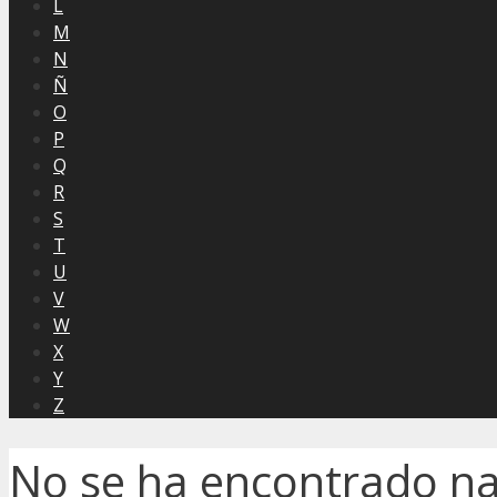
L
M
N
Ñ
O
P
Q
R
S
T
U
V
W
X
Y
Z
No se ha encontrado n