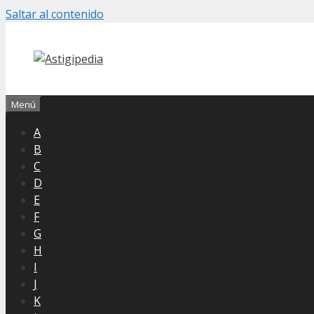
Saltar al contenido
Menú
A
B
C
D
E
F
G
H
I
J
K