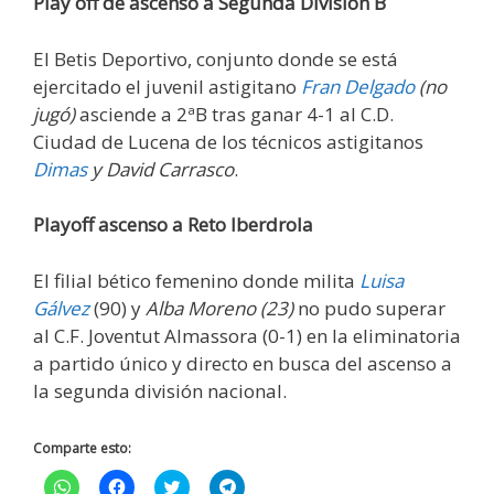
Play off de ascenso a Segunda División B
El Betis Deportivo, conjunto donde se está
ejercitado el juvenil astigitano
Fran Delgado
(no
jugó)
asciende a 2ªB tras ganar 4-1 al C.D.
Ciudad de Lucena de los técnicos astigitanos
Dimas
y David Carrasco
.
Playoff ascenso a Reto Iberdrola
El filial bético femenino donde milita
Luisa
Gálvez
(90) y
Alba Moreno (23)
no pudo superar
al C.F. Joventut Almassora (0-1) en la eliminatoria
a partido único y directo en busca del ascenso a
la segunda división nacional.
Comparte esto:
H
H
H
H