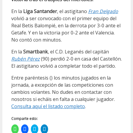
En la
Liga Santander
, el astigitano
Fran Delgado
volvió a ser convocado con el primer equipo del
Real Betis Balompié, en la derrota por 3-0 ante el
Getafe. Y en la victoria por 0-2 ante el Valencia.
No contó con minutos.
En la
Smartbank
, el C.D. Leganés del capitán
Rubén Pérez
(90) perdió 2-0 en casa del Castellón.
El astigitano volvió a completar todo el partido.
Entre paréntesis () los minutos jugados en la
jornada, a excepción de las competiciones con
cambios volantes. No dudes en contactar con
nosotros si echáis en falta a cualquier jugador.
Consulta aquí el listado completo
.
Comparte esto:
Haz
Haz
Haz
Haz
clic
clic
clic
clic