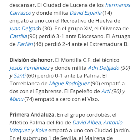
descansar. El Ciudad de Lucena de los
hermanos
Carrasco
y donde milita
David España
(14)
empató a uno con el Recreativo de Huelva de
Juan Delgad
o (30). En el grupo XIV, el Olivenza de
Castilla
(90) perdió 3-1 ante Diocesano. El Azuaga
de
Farfán
(46) perdió 2-4 ante el Extremadura B.
División de honor.
El Montilla C.F. del técnico
Jesús Fernández
y donde milita
Adri Delgado
(90)
y
Santi
(60) perdió 0-1 ante La Palma. El
Torreblanca de
Migue Rodríguez
(90) empató a
dos con el Egabrense. El Espeleño de
Arti
(90) y
Manu
(74) empató a cero con el Viso.
Primera Andaluza.
En el grupo cordobés, el
Atlético Palma del Río de
David Albea
,
Antonio
Vázquez
y
Koke
empató a uno con Ciudad Jardín.
En el subgrupo 1 de Sevilla, el Mairena de