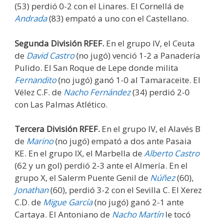
(53) perdió 0-2 con el Linares. El Cornellá de
Andrada
(83) empató a uno con el Castellano.
Segunda División RFEF.
En el grupo IV, el Ceuta
de
David Castro
(no jugó) venció 1-2 a Panadería
Pulido. El San Roque de Lepe donde milita
Fernandito
(no jugó) ganó 1-0 al Tamaraceite. El
Vélez C.F. de
Nacho Fernández
(34) perdió 2-0
con Las Palmas Atlético.
Tercera División RFEF.
En el grupo IV, el Alavés B
de
Marino
(no jugó) empató a dos ante Pasaia
KE. En el grupo IX, el Marbella de
Alberto Castro
(62 y un gol) perdió 2-3 ante el Almería. En el
grupo X, el Salerm Puente Genil de
Núñez
(60),
Jonathan
(60), perdió 3-2 con el Sevilla C. El Xerez
C.D. de
Migue García
(no jugó) ganó 2-1 ante
Cartaya. El Antoniano de
Nacho Martín
le tocó