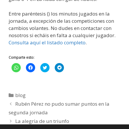
Entre paréntesis () los minutos jugados en la
jornada, a excepción de las competiciones con
cambios volantes. No dudes en contactar con
nosotros si echáis en falta a cualquier jugador.
Consulta aquí el listado completo
.
Comparte esto:
H
H
H
H
a
a
a
a
z
z
z
z
c
c
c
c
l
l
l
l
i
i
i
i
c
c
c
c
p
p
p
p
blog
a
a
a
a
r
r
r
r
Rubén Pérez no pudo sumar puntos en la
a
a
a
a
c
c
c
c
segunda jornada
o
o
o
o
m
m
m
m
p
p
p
p
La alegría de un triunfo
a
a
a
a
r
r
r
r