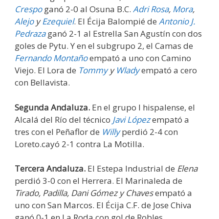
Crespo
ganó 2-0 al Osuna B.C.
Adri Rosa
,
Mora
,
Alejo
y
Ezequiel
. El Écija Balompié de
Antonio J.
Pedraza
ganó 2-1 al Estrella San Agustín con dos
goles de Pytu. Y en el subgrupo 2, el Camas de
Fernando Montaño
empató a uno con Camino
Viejo. El Lora de
Tommy
y
Wlady
empató a cero
con Bellavista.
Segunda Andaluza.
En el grupo I hispalense, el
Alcalá del Río del técnico
Javi López
empató a
tres con el Peñaflor de
Willy
perdió 2-4 con
Loreto.cayó 2-1 contra La Motilla.
Tercera Andaluza.
El Estepa Industrial de
Elena
perdió 3-0 con el Herrera. El Marinaleda de
Tirado, Padilla, Dani Gómez y Chaves
empató a
uno con San Marcos. El Écija C.F. de Jose Chiva
ganó 0-1 en La Roda con gol de Robles.