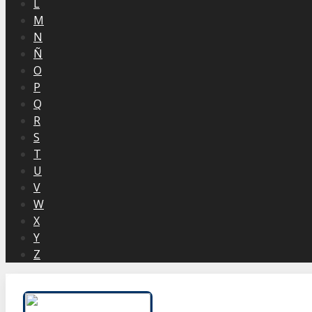
L
M
N
Ñ
O
P
Q
R
S
T
U
V
W
X
Y
Z