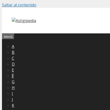
Saltar al contenido
Menú
A
B
C
D
E
F
G
H
I
J
K