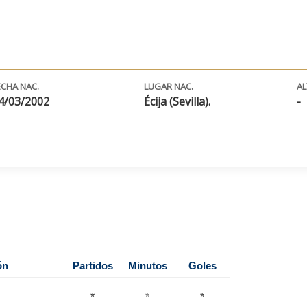
ECHA NAC.
LUGAR NAC.
A
4/03/2002
Écija (Sevilla).
-
ón
Partidos
Minutos
Goles
*
*
*