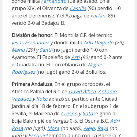
donde milita
Fernandito
fue aplazado. En el
grupo XIV, el Olivenza de
Castilla
(90) perdió 1-0
ante el Llerenense. Y el Azuaga de
Farfán
(89)
venció 2-0 al Badajoz B.
División de honor.
El Montilla C.F. del técnico
Jesús Fernández
y donde milita
Adri Delgado
(29),
Manu
(29) y
Santi
(no jugó) perdió 1-0 con
Ayamonte. El Espeleño de
Arti
(90)
ganó 0-2 ante
el Guadalcacín. El Torreblanca de
Migue
Rodríguez
(no jugó) ganó 2-0 al Bollullos.
Primera Andaluza.
En el grupo cordobés, el
Atlético Palma del Río de
David Albea
,
Antonio
Vázquez
y
Koke
aplazó su partido ante Ciudad
Jardín al día 18 de febrero. En el subgrupo 1 de
Sevilla, el Mairena de
Crespo
y
Soto
le ganó al
Écija Balompié de
Vargas
0-5. El Osuna B.C.
Adri
Rosa
(no jugó),
Mora
(no jugó),
Alejo
,
Raya
(no
jugó) y
Ezequiel
empató a uno con La Barrera. Y