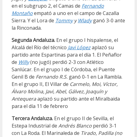
en el subgrupo 2, el Camas de
Fernando
Montaño
empató a uno en el campo de Cazalla
Sierra. Y el Lora de
Tommy
y
Wlady
ganó 3-0 ante
la Rinconada.
Segunda Andaluza.
En el grupo I hispalense, el
Alcalá del Río del técnico
Javi López
aplazó su
partido ante Espartinas para el día 1. El Peñaflor
de
Willy
(no jugó) perdió 2-3 con Atlético
Sanlúcar. En el grupo I de Córdoba, el Puente
Genil B de
Fernando R.S.
ganó 0-1 en La Rambla.
En el grupo II, El Villar de
Carmelo, Moi, Víctor,
Álvaro Molina, Javi, Abel, Gálvez, Joaquín y
Antequera
aplazó su partido ante el Miralbaida
para el día 11 de febrero
Tercera Andaluza.
En el grupo II de Sevilla, el
Estepa Industrial de
Andrés Blanco
perdió 3-1
con La Roda. El Marinaleda de
Tirado, Padilla (no