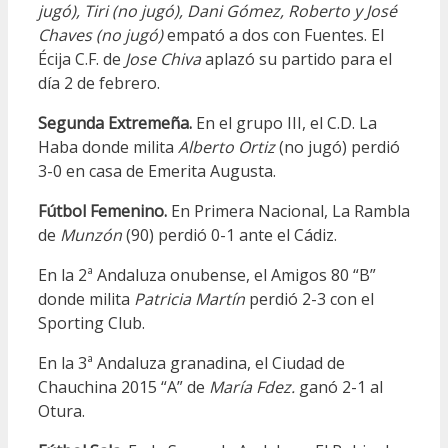
jugó), Tiri (no jugó), Dani Gómez, Roberto y José
Chaves (no jugó)
empató a dos con Fuentes. El
Écija C.F. de
Jose Chiva
aplazó su partido para el
día 2 de febrero.
Segunda Extremeña.
En el grupo III, el C.D. La
Haba donde milita
Alberto Ortiz
(no jugó) perdió
3-0 en casa de Emerita Augusta.
Fútbol Femenino.
En Primera Nacional, La Rambla
de
Munzón
(90) perdió 0-1 ante el Cádiz.
En la 2ª Andaluza onubense, el Amigos 80 “B”
donde milita
Patricia Martín
perdió 2-3 con el
Sporting Club.
En la 3ª Andaluza granadina, el Ciudad de
Chauchina 2015 “A” de
María Fdez.
ganó 2-1 al
Otura.