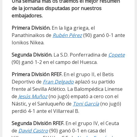
Una semana más os traemos el mejor resumen
de la jornadas disputadas por nuestros
embajadores.
Primera División.
En la liga griega, el
Panathinaikos de
Rubén Pérez
(90) ganó 0-1 ante
Ionikos Nikea.
Segunda División.
La S.D. Ponferradina de
Copete
(90) ganó 1-2 en el campo del Huesca.
Primera División RFEF.
En el grupo II, el Betis
Deportivo de
Fran Delgado
aplazó su partido
frente al Sevilla Atlético. La Balompédica Linense
de
Jesús Muñoz
(no jugó) empató a cero con el
Nástic, y el Sanluqueño de
Toni García
(no jugó)
perdió 4-1 ante el Villarreal B.
Segunda División RFEF.
En el grupo IV, el Ceuta
de
David Castro
(90) ganó 0-1 en casa del