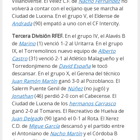
Villanovense. El Vélez C.F. de
Nacho Fernández
no
volverá a contar con el ecijano que se marcha al
Ciudad de Lucena. En el grupo V, el Eldense de
Andrada
(90) empató a uno con el CF Intercity.
Tercera División RFEF.
En el grupo IV, el Alavés B
de
Marino
(1) venció 1-2 al Uritarra. En el grupo
IX, el Torremolinos nuevo equipo de
Alberto
Castro
(31) venció 2-1 al Atlético Malagueño y el
Torredonjimeno de
David España
le tocó
descansar. En el grupo X, el Gerena del técnico
Juan Ramón Martín
ganó 3-0 al Pozoblanco. El
Salerm Puente Genil de
Núñez
(no jugó) y
Jonathan
(46) perdió 2-0 con el Cabecense. El
Ciudad de Lucena de los
hermanos Carrasco
ganó 2-0 al Tomares. El Recreativo de Huelva de
Juan Delgad
o (90 )ganó el 0-1 al Rota. El Xerez
C.D. de
Migue García
descansó y el partido entre
el Antoniano de
Nacho Martín
y el Córdoba B