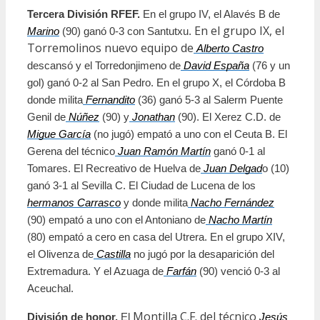
Tercera División RFEF. 
En el grupo IV, el Alavés B de
En el grupo IX, el 
Marino
 (90) ganó 0-3 con Santutxu.
Torremolinos nuevo equipo de
Alberto Castro
descansó y el Torredonjimeno de
David España
 (76 y un 
gol) ganó 0-2 al San Pedro. En el grupo X, el Córdoba B 
donde milita
Fernandito
 (36) ganó 5-3 al Salerm Puente 
Genil de
Núñez
 (90) y
Jonathan
 (90). El Xerez C.D. de
Migue García
 (no jugó) empató a uno con el Ceuta B. El 
Gerena del técnico
Juan Ramón Martín
 ganó 0-1 al 
Tomares. El Recreativo de Huelva de
Juan Delgad
o (10) 
ganó 3-1 al Sevilla C. El Ciudad de Lucena de los
hermanos Carrasco
 y donde milita
Nacho Fernández
(90) empató a uno con el Antoniano de
Nacho Martín
(80) empató a cero en casa del Utrera. En el grupo XIV, 
el Olivenza de
Castilla
 no jugó por la desaparición del 
Extremadura. Y el Azuaga de
Farfán
 (90) venció 0-3 al 
Aceuchal.
Montilla C.F. del técnico
División de honor.
El
Jesús 