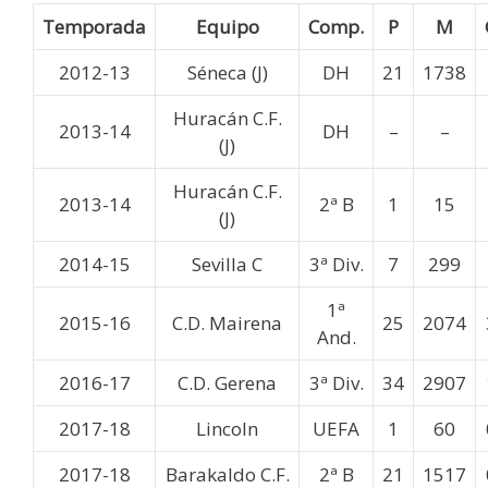
Temporada
Equipo
Comp.
P
M
2012-13
Séneca (J)
DH
21
1738
Huracán C.F.
2013-14
DH
–
–
(J)
Huracán C.F.
2013-14
2ª B
1
15
(J)
2014-15
Sevilla C
3ª Div.
7
299
1ª
2015-16
C.D. Mairena
25
2074
And.
2016-17
C.D. Gerena
3ª Div.
34
2907
2017-18
Lincoln
UEFA
1
60
2017-18
Barakaldo C.F.
2ª B
21
1517