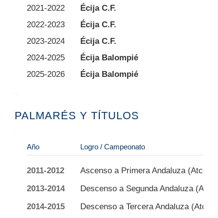
2021-2022
Écija C.F.
3ª 
2022-2023
Écija C.F.
2ª 
2023-2024
Écija C.F.
2ª 
2024-2025
Écija Balompié
2ª 
2025-2026
Écija Balompié
2ª 
PALMARÉS Y TÍTULOS
Año
Logro / Campeonato
2011-2012
Ascenso a Primera Andaluza (Atco. P
2013-2014
Descenso a Segunda Andaluza (Atco.
2014-2015
Descenso a Tercera Andaluza (Atco. 