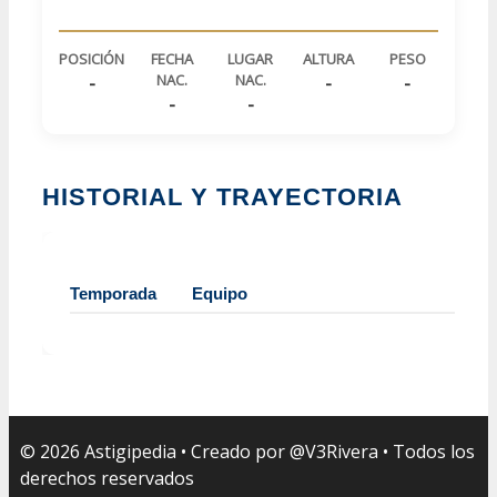
POSICIÓN
FECHA
LUGAR
ALTURA
PESO
NAC.
NAC.
-
-
-
-
-
HISTORIAL Y TRAYECTORIA
Temporada
Equipo
Di
© 2026 Astigipedia • Creado por @V3Rivera • Todos los
derechos reservados