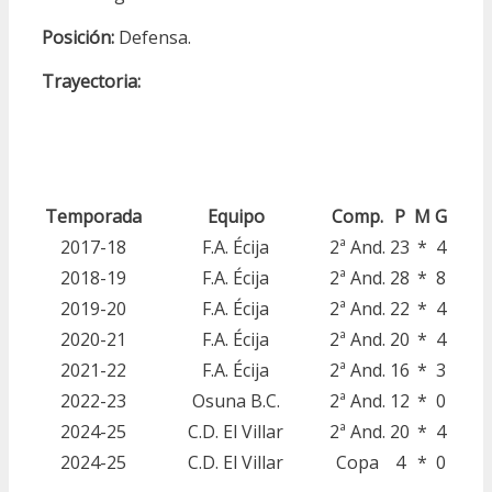
Posición:
Defensa.
Trayectoria:
Temporada
Equipo
Comp.
P
M
G
2017-18
F.A. Écija
2ª And.
23
*
4
2018-19
F.A. Écija
2ª And.
28
*
8
2019-20
F.A. Écija
2ª And.
22
*
4
2020-21
F.A. Écija
2ª And.
20
*
4
2021-22
F.A. Écija
2ª And.
16
*
3
2022-23
Osuna B.C.
2ª And.
12
*
0
2024-25
C.D. El Villar
2ª And.
20
*
4
2024-25
C.D. El Villar
Copa
4
*
0