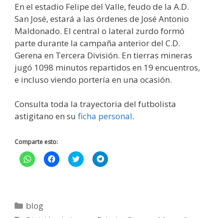
En el estadio Felipe del Valle, feudo de la A.D.
San José, estará a las órdenes de José Antonio
Maldonado. El central o lateral zurdo formó
parte durante la campaña anterior del C.D.
Gerena en Tercera División. En tierras mineras
jugó 1098 minutos repartidos en 19 encuentros,
e incluso viendo portería en una ocasión.
Consulta toda la trayectoria del futbolista
astigitano en su
ficha personal
.
Comparte esto:
H
H
H
H
a
a
a
a
z
z
z
z
c
c
c
c
l
l
l
l
i
i
i
i
c
c
c
c
p
p
p
p
blog
a
a
a
a
r
r
r
r