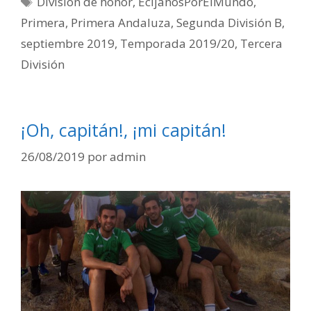
División de honor
,
EcijanosPorElMundo
,
Primera
,
Primera Andaluza
,
Segunda División B
,
septiembre 2019
,
Temporada 2019/20
,
Tercera
División
¡Oh, capitán!, ¡mi capitán!
26/08/2019
por
admin