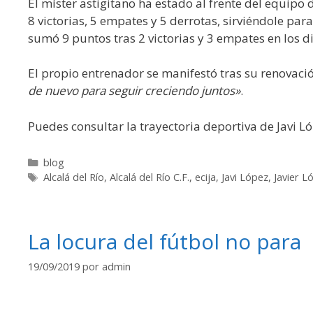
El míster astigitano ha estado al frente del equipo
8 victorias, 5 empates y 5 derrotas, sirviéndole pa
sumó 9 puntos tras 2 victorias y 3 empates en los d
El propio entrenador se manifestó tras su renovaci
de nuevo para seguir creciendo juntos»
.
Puedes consultar la trayectoria deportiva de Javi L
blog
Alcalá del Río
,
Alcalá del Río C.F.
,
ecija
,
Javi López
,
Javier L
La locura del fútbol no para
19/09/2019
por
admin