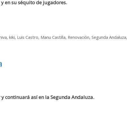
o y en su séquito de jugadores.
hiva
,
kiki
,
Luis Castro
,
Manu Castilla
,
Renovación
,
Segunda Andaluza
a
or y continuará así en la Segunda Andaluza.