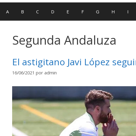
A
B
C
D
E
F
G
H
I
Segunda Andaluza
El astigitano Javi López segu
16/06/2021
por
admin