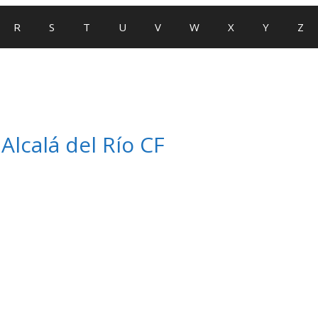
R
S
T
U
V
W
X
Y
Z
Alcalá del Río CF