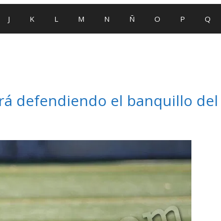
J
K
L
M
N
Ñ
O
P
Q
irá defendiendo el banquillo del 