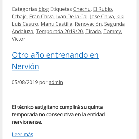
Categorías
blog
Etiquetas
Chechu
,
El Rubio
,
fichaje
,
Fran Chiva
,
Iván De la Cal
,
Jose Chiva
,
kiki
,
Luis Castro
,
Manu Castilla
,
Renovación
,
Segunda
Andaluza
,
Temporada 2019/20
,
Tirado
,
Tommy
,
Víctor
Otro año entrenando en
Nervión
05/08/2019
por
admin
El técnico astigitano cumplirá su quinta
temporada no consecutiva en la entidad
nervionense.
Leer más