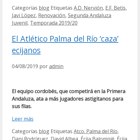
Categorías
blog
Etiquetas
A.D. Nervión
,
E.F. Betis
,
Javi López
,
Renovación
,
Segunda Andaluza
Juvenil
,
Temporada 2019/20
El Atlético Palma del Río ‘caza’
ecijanos
04/08/2019
por
admin
El equipo cordobés, que competirá en la Primera
Andaluza, ata a más jugadores astigitanos para
sus filas.
Leer más
Categorías
blog
Etiquetas
Atco. Palma del Río
,
Dani Rodríguez
,
David Albea
,
Écija Balompié
,
Écija