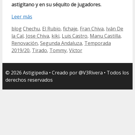
astigitano y en su séquito de jugadores.
Leer más
Categorías
Etiquetas
blog
Chechu
,
El Rubio
,
fichaje
,
Fran Chiva
,
Iván De
la Cal
,
Jose Chiva
,
kiki
,
Luis Castro
,
Manu Castilla
,
Renovación
,
Segunda Andaluza
,
Temporada
2019/20
,
Tirado
,
Tommy
,
Víctor
© 2026 Astigipedia • Creado por @V3Rivera • Todos los
derechos reservados