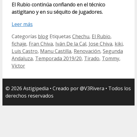
El Rubio continúa confiando en el técnico
astigitano y en su séquito de jugadores.
Leer más
Categorías
blog
Etiquetas
Chechu
,
El Rubio
,
fichaje
,
Fran Chiva
,
Iván De la Cal
,
Jose Chiva
,
kiki
,
Luis Castro
,
Manu Castilla
,
Renovación
,
Segunda
Andaluza
,
Temporada 2019/20
,
Tirado
,
Tommy
,
Víctor
© 2026 Astigipedia • Creado por @V3Rivera • Todos los
derechos reservados