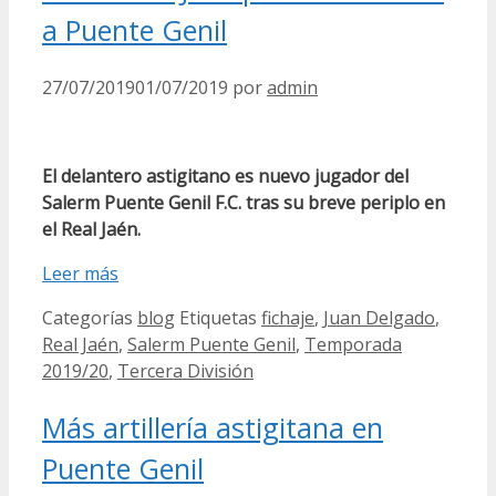
a Puente Genil
27/07/2019
01/07/2019
por
admin
El delantero astigitano es nuevo jugador del
Salerm Puente Genil F.C. tras su breve periplo en
el Real Jaén.
Leer más
Categorías
blog
Etiquetas
fichaje
,
Juan Delgado
,
Real Jaén
,
Salerm Puente Genil
,
Temporada
2019/20
,
Tercera División
Más artillería astigitana en
Puente Genil