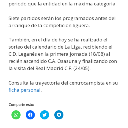
periodo que la entidad en la máxima categoría.
Siete partidos serán los programados antes del
arranque de la competición liguera.
También, en el día de hoy se ha realizado el
sorteo del calendario de La Liga, recibiendo el
C.D. Leganés en la primera jornada (18/08) al
recién ascendido C.A. Osasuna y finalizando con
la visita del Real Madrid C.F. (24/05).
Consulta la trayectoria del centrocampista en su
ficha personal
.
Comparte esto:
H
H
H
H
a
a
a
a
z
z
z
z
c
c
c
c