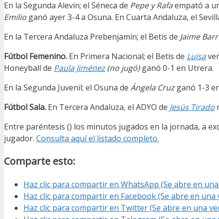
En la Segunda Alevín; el Séneca de
Pepe y Rafa
empató a uno
Emilio
ganó ayer 3-4 a Osuna. En Cuarta Andaluza, el Sevill
En la Tercera Andaluza Prebenjamín; el Betis de
Jaime Barr
Fútbol Femenino.
En Primera Nacional; el Betis de
Luisa
ven
Honeyball de
Paula Jiménez
(no jugó)
ganó 0-1 en Utrera.
En la Segunda Juvenil; el Osuna de
Ángela Cruz
ganó 1-3 en
Fútbol Sala.
En Tercera Andaluza, el ADYO de
Jesús Tirado
n
Entre paréntesis () los minutos jugados en la jornada, a e
jugador.
Consulta aquí el listado completo.
Comparte esto:
Haz clic para compartir en WhatsApp (Se abre en un
Haz clic para compartir en Facebook (Se abre en una
Haz clic para compartir en Twitter (Se abre en una v