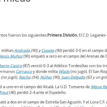
ntos fueron los siguientes:
Primera División.
El C.D. Leganés
 militan
Andrada
(90) y
Copete
(90)
perdió 3-0 en el campo de
Jesús Muñoz
(90) empató a cero en el campo del Arenas de 
berto Castro
(87) venció 0-3 al Atlético Tordesillas con los t
hermanos
Carrasco
y donde milita
Wlady
(no jugó). El San Ro
(no jugó),
Nacho
(54),
Núñez
(90),
Juan Delgado
(63 y un gol
ó a uno en el campo del Alcalá. La U.D. Tomares de
Migue R
freut
(40) perdió 2-4 ante el Espeleño.
tó a dos en el campo de Estrella San Agustín. Y el Lora C.F.