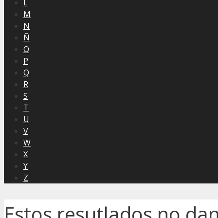
L
M
N
Ñ
O
P
Q
R
S
T
U
V
W
X
Y
Z
Estos resutlados no da