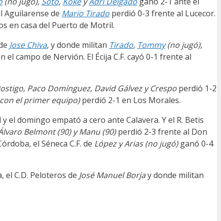
o
(no jugó),
Soto
,
Koke
y
Adri Delgado
ganó 2-1 ante el
l Aguilarense de
Mario Tirado
perdió 0-3 frente al Lucecor.
s en casa del Puerto de Motril.
 de
Jose Chiva
, y donde militan
Tirado
,
Tommy
(no jugó),
n el campo de Nervión. El Écija C.F. cayó 0-1 frente al
ostigo, Paco Domínguez, David Gálvez y Crespo
perdió 1-2
con el primer equipo)
perdió 2-1 en Los Morales.
 y el domingo empató a cero ante Calavera. Y el R. Betis
Álvaro Belmont (90) y
Manu (90)
perdió 2-3 frente al Don
Córdoba, el Séneca C.F. de
López y Arias (no jugó)
ganó 0-4
, el C.D. Peloteros de
José Manuel Borja
y donde militan