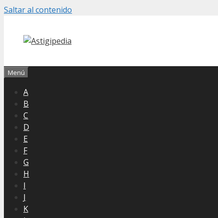
Saltar al contenido
Menú
A
B
C
D
E
F
G
H
I
J
K