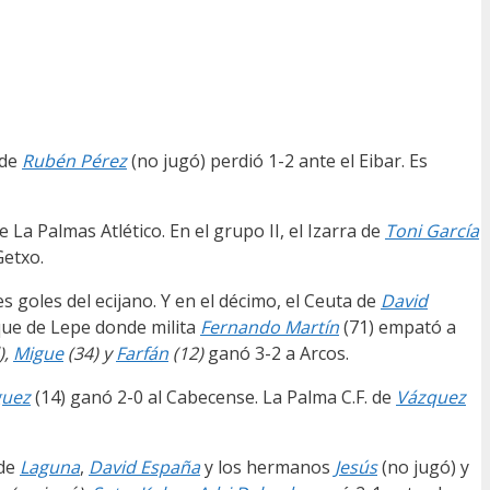
 de
Rubén Pérez
(no jugó) perdió 1-2 ante el Eibar. Es
 La Palmas Atlético. En el grupo II, el Izarra de
Toni García
Getxo.
res goles del ecijano. Y en el décimo, el Ceuta de
David
que de Lepe donde milita
Fernando Martín
(71) empató a
),
Migue
(34) y
Farfán
(12)
ganó 3-2 a Arcos.
guez
(14) ganó 2-0 al Cabecense. La Palma C.F. de
Vázquez
 de
Laguna
,
David España
y los hermanos
Jesús
(no jugó) y