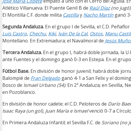
José María Copete
empató a uno con el Cerro del Águila. En
Atlético Villanueva. El Puente Genil B de
Raúl Díaz
(no jugó)
El Montilla C.F. donde milita
Castilla
y
Nacho Martín
ganó 3-
Segunda Andaluza.
En el grupo I de Sevilla, el C.D. Peñaflo
Luis Castro
,
Chechu
,
Kiki
,
Iván De la Cal
,
Ostos
,
Manu Castil
Montellano. En Extremadura; el Navalmoral de
Jesús Muño
Tercera Andaluza.
En el grupo I, habrá doble jornada, la U
ante Fuentes y el domingo ganó 0-3 en Estepa. En el grupo I
Fútbol Base.
En división de honor juvenil; habrá doble jornad
Balompié de
Fran Delgado
ganó 4-1 a San Felix y el doming
Bosco de
Ismael Urbano (54)
. En 2ª Andaluza; en Sevilla, N
en Pozoblanco.
En división de honor cadete; el C.D. Peloteros de
Darío Baen
Isaac Raya (un gol), Juan María e Ismael
venció 0-7 a Círcu
En Primera Andaluza Infantil; el Sevilla F.C. de
Soriano (no j