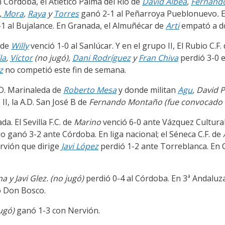
 Córdoba, el Atlético Palma del Río de
David Albea
,
Fernand
,
Mora
,
Raya
y
Torres
ganó 2-1 al Peñarroya Pueblonuevo
.
E
1 al Bujalance. En Granada, el Almuñécar de
Arti
empató a do
r de
Willy
venció 1-0 al Sanlúcar. Y en el grupo II, El Rubio C.F.
la
,
Víctor
(no jugó),
Dani Rodríguez
y
Fran Chiva
perdió 3-0 e
z
no competió este fin de semana.
.D. Marinaleda de
Roberto Mesa
y donde militan
Agu
,
David P
I, la A.D. San José B de
Fernando Montaño (fue convocado 
a. El Sevilla F.C. de
Marino
venció 6-0 ante Vázquez Cultural
o ganó 3-2 ante Córdoba. En liga nacional; el Séneca C.F. de
ervión que dirige
Javi López
perdió 1-2 ante Torreblanca. En 
a y Javi Glez. (no jugó)
perdió 0-4 al Córdoba. En 3ª Andaluza
lo Don Bosco.
ugó)
ganó 1-3 con Nervión.