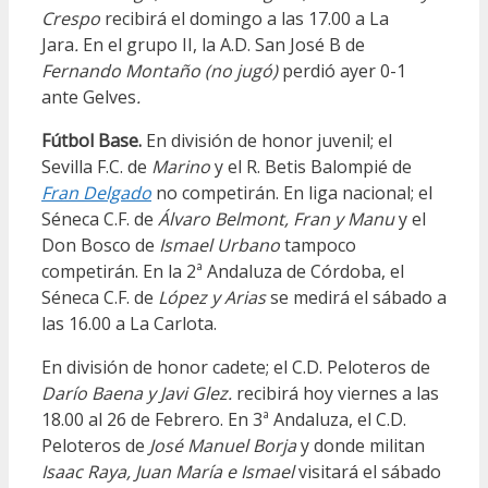
Crespo
recibirá el domingo a las 17.00 a La
Jara
.
En el grupo II, la A.D. San José B de
Fernando Montaño (no jugó)
perdió ayer 0-1
ante Gelves
.
Fútbol Base.
En división de honor juvenil; el
Sevilla F.C. de
Marino
y el R. Betis Balompié de
Fran Delgado
no competirán. En liga nacional; el
Séneca C.F. de
Álvaro Belmont, Fran y
Manu
y el
Don Bosco de
Ismael Urbano
tampoco
competirán. En la 2ª Andaluza de Córdoba, el
Séneca C.F. de
López y Arias
se medirá el sábado a
las 16.00 a La Carlota.
En división de honor cadete; el C.D. Peloteros de
Darío Baena y Javi Glez.
recibirá hoy viernes a las
18.00 al 26 de Febrero. En 3ª Andaluza, el C.D.
Peloteros de
José Manuel Borja
y donde militan
Isaac Raya, Juan María e Ismael
visitará el sábado