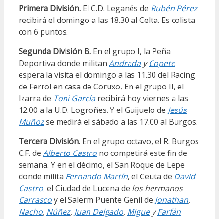
Primera División.
El C.D. Leganés de
Rubén Pérez
recibirá el domingo a las 18.30 al Celta. Es colista
con 6 puntos.
Segunda División B.
En el grupo I, la Peña
Deportiva donde militan
Andrada
y
Copete
espera la visita el domingo a las 11.30 del Racing
de Ferrol en casa de Coruxo
.
En el grupo II, el
Izarra de
Toni García
recibirá hoy viernes a las
12.00 a la U.D. Logroñes. Y el Guijuelo de
Jesús
Muñoz
se medirá el sábado a las 17.00 al Burgos.
Tercera División.
En el grupo octavo, el R. Burgos
C.F. de
Alberto Castro
no competirá este fin de
semana. Y en el décimo, el San Roque de Lepe
donde milita
Fernando Martín
, el Ceuta de
David
Castro
, el Ciudad de Lucena de
los hermanos
Carrasco
y el Salerm Puente Genil de
Jonathan
,
Nacho
,
Núñez
,
Juan Delgado
,
Migue
y
Farfán