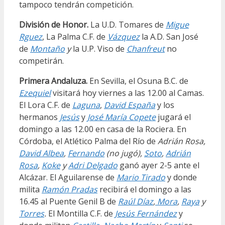
tampoco tendrán competición.
División de Honor.
La U.D. Tomares de
Migue
Rguez
, La Palma C.F. de
Vázquez
la A.D. San José
de
Montaño
y
la U.P. Viso de
Chanfreut
no
competirán.
Primera Andaluza.
En Sevilla, el Osuna B.C. de
Ezequiel
visitará hoy viernes a las 12.00 al Camas.
El Lora C.F. de
Laguna
,
David España
y los
hermanos
Jesús
y
José María Copete
jugará el
domingo a las 12.00 en casa de la Rociera. En
Córdoba, el Atlético Palma del Río de
Adrián Rosa,
David Albea
,
Fernando
(no jugó),
Soto
,
Adrián
Rosa
,
Koke
y
Adri Delgado
ganó ayer 2-5 ante el
Alcázar. El Aguilarense de
Mario Tirado
y donde
milita
Ramón Pradas
recibirá el domingo a las
16.45 al Puente Genil B de
Raúl Díaz
,
Mora
,
Raya
y
Torres
.
El Montilla C.F. de
Jesús Fernández
y