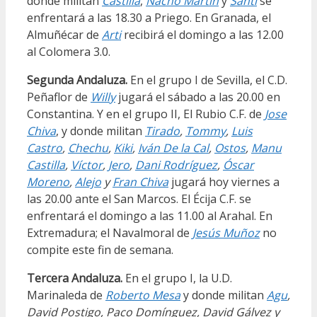
donde militan
Castilla
,
Nacho Martín
y
Santi
se
enfrentará a las 18.30 a Priego. En Granada, el
Almuñécar de
Arti
recibirá el domingo a las 12.00
al Colomera 3.0.
Segunda Andaluza.
En el grupo I de Sevilla, el C.D.
Peñaflor de
Willy
jugará el sábado a las 20.00 en
Constantina. Y en el grupo II, El Rubio C.F. de
Jose
Chiva
, y donde militan
Tirado
,
Tommy
,
Luis
Castro
,
Chechu
,
Kiki
,
Iván De la Cal
,
Ostos
,
Manu
Castilla
,
Víctor
,
Jero
,
Dani Rodríguez
,
Óscar
Moreno
,
Alejo
y
Fran Chiva
jugará hoy viernes a
las 20.00 ante el San Marcos. El Écija C.F. se
enfrentará el domingo a las 11.00 al Arahal. En
Extremadura; el Navalmoral de
Jesús Muñoz
no
compite este fin de semana.
Tercera Andaluza.
En el grupo I, la U.D.
Marinaleda de
Roberto Mesa
y donde militan
Agu
,
David Postigo, Paco Domínguez, David Gálvez y