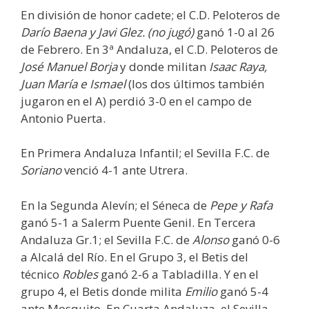
En división de honor cadete; el C.D. Peloteros de
Darío Baena y Javi Glez. (no jugó)
ganó 1-0 al 26
de Febrero. En 3ª Andaluza, el C.D. Peloteros de
José Manuel Borja
y donde militan
Isaac Raya,
Juan María e Ismael
(los dos últimos también
jugaron en el A) perdió 3-0 en el campo de
Antonio Puerta.
En Primera Andaluza Infantil; el Sevilla F.C. de
Soriano
venció 4-1 ante Utrera.
En la Segunda Alevín; el Séneca de
Pepe y Rafa
ganó 5-1 a Salerm Puente Genil. En Tercera
Andaluza Gr.1; el Sevilla F.C. de
Alonso
ganó 0-6
a Alcalá del Río. En el Grupo 3, el Betis del
técnico
Robles
ganó 2-6 a Tabladilla. Y en el
grupo 4, el Betis donde milita
Emilio
ganó 5-4
ante Mosquito. En Cuarta Andaluza, el Sevilla