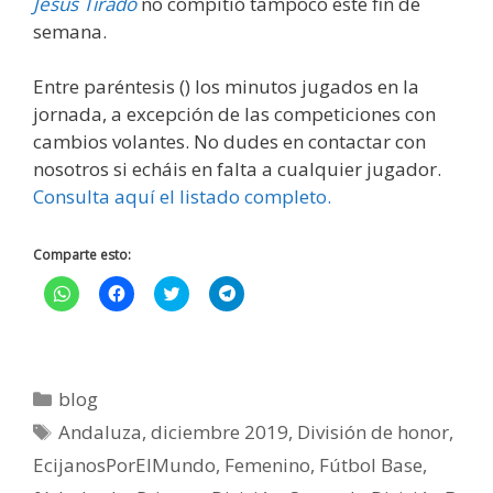
Jesús Tirado
no compitió tampoco este fin de
semana.
Entre paréntesis () los minutos jugados en la
jornada, a excepción de las competiciones con
cambios volantes. No dudes en contactar con
nosotros si echáis en falta a cualquier jugador.
Consulta aquí el listado completo.
Comparte esto:
H
H
H
H
a
a
a
a
z
z
z
z
c
c
c
c
l
l
l
l
i
i
i
i
c
c
c
c
p
p
p
p
blog
a
a
a
a
r
r
r
r
Andaluza
,
diciembre 2019
,
División de honor
,
a
a
a
a
c
c
c
c
EcijanosPorElMundo
o
o
o
,
Femenino
o
,
Fútbol Base
,
m
m
m
m
p
p
p
p