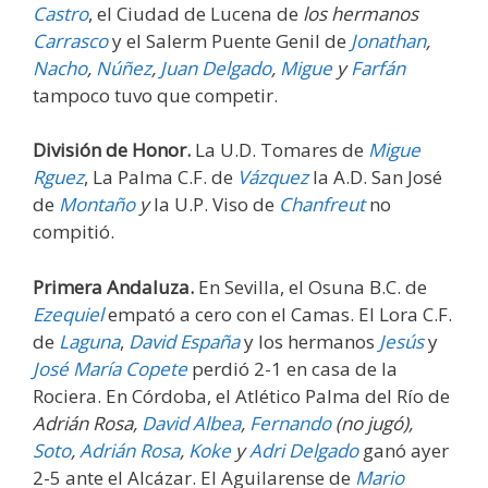
Castro
, el Ciudad de Lucena de
los hermanos
Carrasco
y el Salerm Puente Genil de
Jonathan
,
Nacho
,
Núñez
,
Juan Delgado
,
Migue
y
Farfán
tampoco tuvo que competir.
División de Honor.
La U.D. Tomares de
Migue
Rguez
, La Palma C.F. de
Vázquez
la A.D. San José
de
Montaño
y
la U.P. Viso de
Chanfreut
no
compitió.
Primera Andaluza.
En Sevilla, el Osuna B.C. de
Ezequiel
empató a cero con el Camas. El Lora C.F.
de
Laguna
,
David España
y los hermanos
Jesús
y
José María Copete
perdió 2-1 en casa de la
Rociera. En Córdoba, el Atlético Palma del Río de
Adrián Rosa,
David Albea
,
Fernando
(no jugó),
Soto
,
Adrián Rosa
,
Koke
y
Adri Delgado
ganó ayer
2-5 ante el Alcázar. El Aguilarense de
Mario