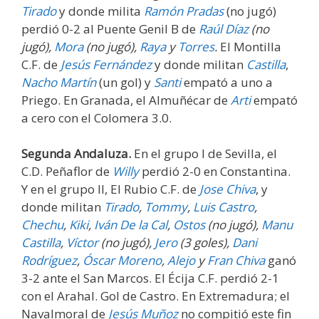
Tirado
y donde milita
Ramón Pradas
(no jugó)
perdió 0-2 al Puente Genil B de
Raúl Díaz
(no
jugó),
Mora
(no jugó),
Raya
y
Torres
.
El Montilla
C.F. de
Jesús Fernández
y donde militan
Castilla
,
Nacho Martín
(un gol) y
Santi
empató a uno a
Priego. En Granada, el Almuñécar de
Arti
empató
a cero con el Colomera 3.0.
Segunda Andaluza.
En el grupo I de Sevilla, el
C.D. Peñaflor de
Willy
perdió 2-0 en Constantina.
Y en el grupo II, El Rubio C.F. de
Jose Chiva
, y
donde militan
Tirado
,
Tommy
,
Luis Castro
,
Chechu
,
Kiki
,
Iván De la Cal
,
Ostos
(no jugó),
Manu
Castilla
,
Víctor
(no jugó),
Jero
(3 goles),
Dani
Rodríguez
,
Óscar Moreno
,
Alejo
y
Fran Chiva
ganó
3-2 ante el San Marcos. El Écija C.F. perdió 2-1
con el Arahal. Gol de Castro. En Extremadura; el
Navalmoral de
Jesús Muñoz
no compitió este fin