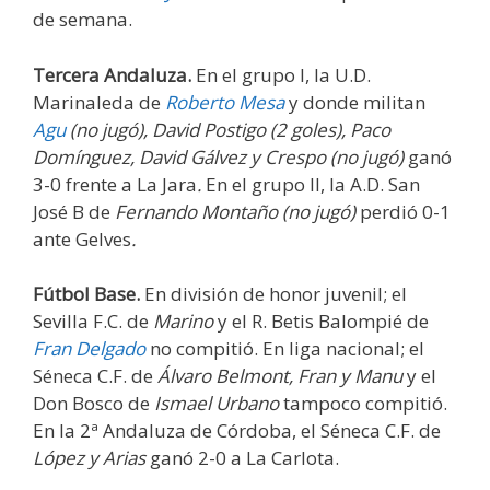
de semana.
Tercera Andaluza.
En el grupo I, la U.D.
Marinaleda de
Roberto Mesa
y donde militan
Agu
(no jugó),
David Postigo (2 goles), Paco
Domínguez, David Gálvez y Crespo (no jugó)
ganó
3-0 frente a La Jara
.
En el grupo II, la A.D. San
José B de
Fernando Montaño (no jugó)
perdió 0-1
ante Gelves
.
Fútbol Base.
En división de honor juvenil; el
Sevilla F.C. de
Marino
y el R. Betis Balompié de
Fran Delgado
no compitió. En liga nacional; el
Séneca C.F. de
Álvaro Belmont, Fran y
Manu
y el
Don Bosco de
Ismael Urbano
tampoco compitió.
En la 2ª Andaluza de Córdoba, el Séneca C.F. de
López y Arias
ganó 2-0 a La Carlota.