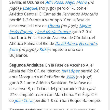
Sevilla, el Osuna de
Adri Rosa
,
Alejo
,
Moño
(no
jugó) y
Ezequiel
(no jugó) perdió 1-0 con el
Atlético Central. El Camas de
Fernando Montaño
perdió 1-2 frente a Ventippo. Y en la fase de
descenso, el Lora de
Úbeda
(no jugó),
Migue
,
Jesús Copete
y
José María Copete
ganó 2-0 a
Ibarburu. En la Fase de Ascenso de Córdoba, el
Atlético Palma del Río de
David Albea
,
Fernando
,
Soto
(no jugó) y
Koke
empató a uno con
Bujalance.
Segunda Andaluza.
En la Fase de Ascenso A, el
Alcalá del Río C.F. del técnico
Javi López
perdió 2-0
ante Mosqueo y el Peñaflor de
Willy
(no jugó)
ganó 2-1 ante Atlético Sanlúcar. En la fase de
descenso B, el Triana del preparador físico
Javi
Glez.
empató a cero con Marchena. Y el Écija C.F.
de
José Chiva
perdió 1-0 con San Roque Balompié.