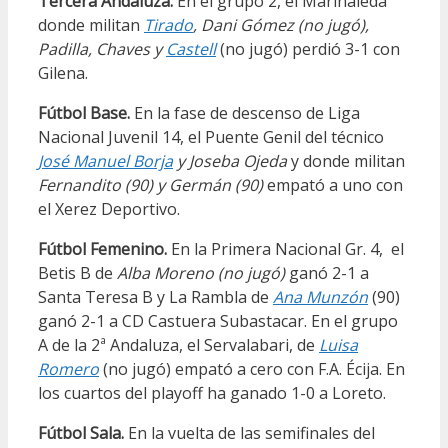
Tercera Andaluza.
En el grupo 2, el Marinaleda
donde militan
Tirado
, Dani Gómez (no jugó),
Padilla, Chaves y
Castell
(no jugó) perdió 3-1 con
Gilena.
Fútbol Base.
En la fase de descenso de Liga
Nacional Juvenil 14, el Puente Genil del técnico
José Manuel Borja
y Joseba Ojeda
y donde militan
Fernandito (90) y Germán (90)
empató a uno con
el Xerez Deportivo.
Fútbol Femenino.
En la Primera Nacional Gr. 4, el
Betis B de
Alba Moreno (no jugó)
ganó 2-1 a
Santa Teresa B y La Rambla de
Ana Munzón
(90)
ganó 2-1 a CD Castuera Subastacar. En el grupo
A de la 2ª Andaluza, el Servalabari, de
Luisa
Romero
(no jugó) empató a cero con F.A. Écija. En
los cuartos del playoff ha ganado 1-0 a Loreto.
Fútbol Sala.
En la vuelta de las semifinales del