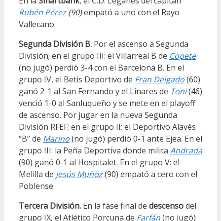
En la
Smartbank
, el C.D. Leganés del capitán
Rubén Pérez
(90)
empató a uno con el Rayo
Vallecano.
Segunda División B.
Por el ascenso a Segunda
División; en el grupo III: el Villarreal B de
Copete
(no jugó) perdió 3-4 con el Barcelona B. En el
grupo IV, el Betis Deportivo de
Fran Delgado
(60)
ganó 2-1 al San Fernando y el Linares de
Toni
(46)
venció 1-0 al Sanluqueño y se mete en el playoff
de ascenso. Por jugar en la nueva Segunda
División RFEF; en el grupo II: el Deportivo Alavés
“B” de
Marino
(no jugó) perdió 0-1 ante Ejea. En el
grupo III: la Peña Deportiva donde milita
Andrada
(90) ganó 0-1 al Hospitalet. En el grupo V: el
Melilla de
Jesús Muñoz
(90) empató a cero con el
Poblense.
Tercera División.
En la fase final de
descenso
del
grupo IX, el Atlético Porcuna de
Farfán
(no jugó)