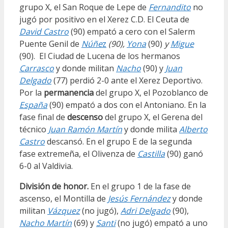
grupo X, el San Roque de Lepe de
Fernandito
no
jugó por positivo en el Xerez C.D. El Ceuta de
David Castro
(90) empató a cero con el Salerm
Puente Genil de
Núñe
z
(90),
Yona
(90)
y
Migue
(90). El Ciudad de Lucena de los hermanos
Carrasco
y donde militan
Nacho
(90) y
Juan
Delgado
(77) perdió 2-0 ante el Xerez Deportivo.
Por la
permanencia
del grupo X, el Pozoblanco de
España
(90) empató a dos con el Antoniano. En la
fase final de
descenso
del grupo X, el Gerena del
técnico
Juan Ramón Martín
y donde milita
Alberto
Castro
descansó. En el grupo E de la segunda
fase extremeña, el Olivenza de
Castilla
(90) ganó
6-0 al Valdivia.
División de honor.
En el grupo 1 de la fase de
ascenso, el Montilla de
Jesús Fernández
y donde
militan
Vázquez
(no jugó),
Adri Delgado
(90),
Nacho Martín
(69) y
Santi
(no jugó) empató a uno