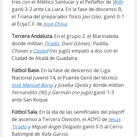
tres con el Atlético Sanlucar y el Peñaflor de
Willy
ganó 3-2 ante La Liara. En la fase de descenso B,
el Triana del preparador físico
Javi Glez.
ganó 0-1
al Écija C.F. de
José Chiva
.
Tercera Andaluza.
En el grupo 2, el Marinaleda
donde militan
Tirado
, Dani Gómez, Padilla,
Chaves y
Castell
(no jugó) empató a dos con el
Ciudad de Alcalá de Guadaíra.
Fútbol Base.
En la fase de descenso de Liga
Nacional Juvenil 14, el Puente Genil del técnico
José Manuel Borja
y Joseba Ojeda
y donde militan
Fernandito (90) y Germán (no jugó)
ganó 1-3
ante San Roque.
Fútbol Sala.
En la ida de las semifinales del playoff
de ascenso a Tercera División, el ADYO de
Jesús
Tirado
y Miguel Ángel Delgado
ganó 0-5 al Cerro
Balompié de
Rafa García.