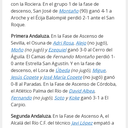
con la Rociera. En el grupo 1 de la fase de
descenso, San José de
Montaño
(90) ganó 4-1 a
Aroche y el Écija Balompié perdió 2-1 ante el San
Roque.
Primera Andaluza.
En la Fase de Ascenso de
Sevilla, el Osuna de
Adri Rosa
,
Alejo
(no jugó)
,
Moño
(no jugó) y
Ezequiel
ganó 3-0 al Cerro del
Águila. El Camas de
Fernando Montaño
perdió 1-
0 ante Estrella San Agustín. Y en la fase de
descenso, el Lora de
Úbeda
(no jugó),
Migue
,
Jesús Copete
y
José María Copete
(no jugó) ganó
0-8 al Paradas. En la Fase de Ascenso de Córdoba,
el Atlético Palma del Río de
David Albea
,
Fernando
(no jugó),
Soto
y
Koke
ganó 3-1 a El
Carpio.
Segunda Andaluza.
En la Fase de Ascenso A, el
Alcalá del Río C.F. del técnico
Javi López
empató a