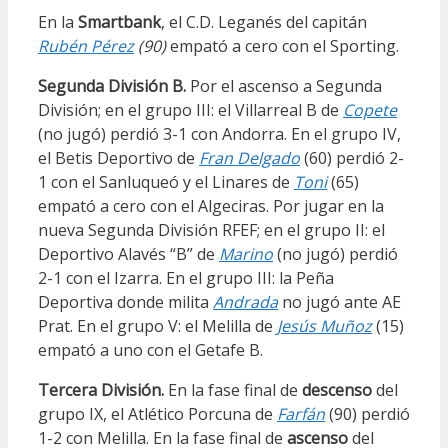
En la
Smartbank
, el C.D. Leganés del capitán
Rubén Pérez
(90)
empató a cero con el Sporting.
Segunda División B.
Por el ascenso a Segunda
División; en el grupo III: el Villarreal B de
Copete
(no jugó) perdió 3-1 con Andorra. En el grupo IV,
el Betis Deportivo de
Fran Delgado
(60) perdió 2-
1 con el Sanluqueó y el Linares de
Toni
(65)
empató a cero con el Algeciras. Por jugar en la
nueva Segunda División RFEF; en el grupo II: el
Deportivo Alavés “B” de
Marino
(no jugó) perdió
2-1 con el Izarra. En el grupo III: la Peña
Deportiva donde milita
Andrada
no jugó ante AE
Prat. En el grupo V: el Melilla de
Jesús Muñoz
(15)
empató a uno con el Getafe B.
Tercera División.
En la fase final de
descenso
del
grupo IX, el Atlético Porcuna de
Farfán
(90) perdió
1-2 con Melilla. En la fase final de
ascenso
del