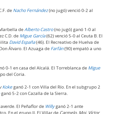
C.F. de
Nacho Fernández
(no jugó) venció 0-2 al
l Marbella de
Alberto Castro
(no jugó) ganó 1-0 al
ez C.D. de
Migue García
(62) venció 5-0 al Ceuta B. El
ilita
David España
(46). El Recreativo de Huelva de
Don Álvaro. El Azuaga de
Farfán
(90) empató a uno
nó 0-1 en casa del Alcalá. El Torreblanca de
Migue
po del Coria.
 y
Koke
ganó 2-1 con Villa del Río. En el subgrupo 2
ganó 5-2 con Cazalla de la Sierra.
laverde. El Peñaflor de
Willy
ganó 2-1 ante
o. En el grupo II, El Villar de
Carmelo, Moi, Víctor