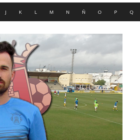
J
K
L
M
N
Ñ
O
P
Q