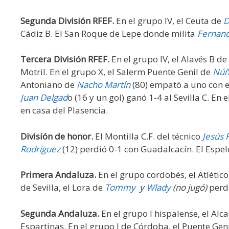
Segunda División RFEF.
En el grupo IV, el Ceuta de
D
Cádiz B. El San Roque de Lepe donde milita
Fernand
Tercera División RFEF.
En el grupo IV, el Alavés B de
Motril. En el grupo X, el Salerm Puente Genil de
Núñ
Antoniano de
Nacho Martín
(80) empató a uno con e
Juan Delgad
o (16 y un gol) ganó 1-4 al Sevilla C. En 
en casa del Plasencia.
División de honor.
El Montilla C.F. del técnico
Jesús 
Rodríguez
(12) perdió 0-1 con Guadalcacín. El Espe
Primera Andaluza.
En el grupo cordobés, el Atlétic
de Sevilla, el Lora de
Tommy
y
Wlady
(no jugó)
perd
Segunda Andaluza.
En el grupo I hispalense, el Alca
Espartinas. En el grupo I de Córdoba, el Puente Gen