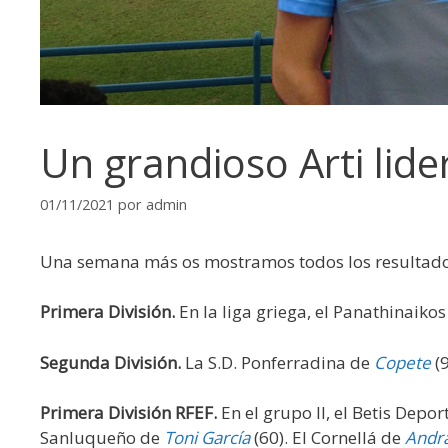
Un grandioso Arti lide
01/11/2021
por
admin
Una semana más os mostramos todos los resultados
Primera División.
En la liga griega, el Panathinaiko
Segunda División.
La S.D. Ponferradina de
Copete
(9
Primera División RFEF.
En el grupo II, el Betis Depor
Sanluqueño de
Toni García
(60). El Cornellá de
Andr