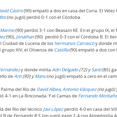
avid Castro
(90) empató a dos en casa del Coria. El Vélez 
ito
(no jugó) perdió 0-1 con el Córdoba.
Marino
(90) perdió 3-1 con Beasain KE. En el grupo IX, e
ez
(90),
Jonathan
(90) perdió 0-3 con el Córdoba B. El Xer
l Ciudad de Lucena de los
hermanos Carrasco
y donde m
el grupo XIV, el Olivenza de
Castilla
(90) empató a dos con 
Fernández
y donde milita
Adri Delgado
(72) y
Santi
(85) ga
leño de
Arti
(90) y
Manu
(no jugó) empató a cero en el cam
o Palma del Río de
David Albea
,
Antonio Vázquez
(no jugó)
ió 4-1 en La Rinconada. Y el Camas de
Fernando Montaño
lá del Río del técnico
Javi López
perdió 4-0 en casa del Vil
il B de
Fernando R.S.
(no jugó) ganó 2-4 con Almedinilla Atc