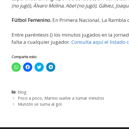
(no jugó), Álvaro Molina, Abel (no jugó), Gálvez, Joaq
Fútbol Femenino.
En Primera Nacional, La Rambla
Entre paréntesis () los minutos jugados en la jorna
falta a cualquier jugador.
Consulta aquí el listado
Comparte esto:
H
H
H
H
a
a
a
a
z
z
z
z
c
c
c
c
l
l
l
l
i
i
i
i
c
c
c
c
blog
p
p
p
p
a
a
a
a
Poco a poco, Marino vuelve a sumar minutos
r
r
r
r
a
a
a
a
Munzón se suma al gol
c
c
c
c
o
o
o
o
m
m
m
m
p
p
p
p
a
a
a
a
r
r
r
r