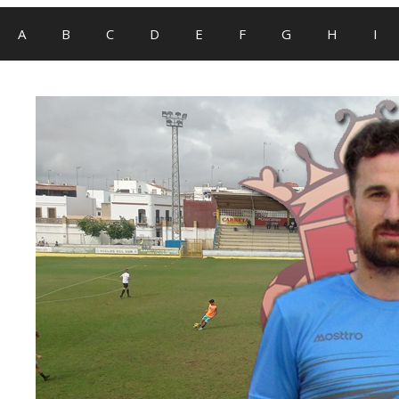
A
B
C
D
E
F
G
H
I