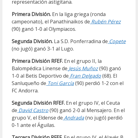
representación astigitana.
Primera División.
En la liga griega (ronda
campeonato), el Panathinaikos de
Rubén Pérez
(90) ganó 1-0 al Olympiacos.
Segunda División.
La S.D. Ponferradina de
Copete
(no jugó) ganó 3-1 al Lugo.
Primera División RFEF.
En el grupo II, la
Balompédica Linense de
Jesús Muñoz
(90) ganó
1-0 al Betis Deportivo de
Fran Delgado
(68). El
Sanluqueño de
Toni García
(90) perdió 1-2 con el
FC Andorra.
Segunda División RFEF.
En el grupo IV, el Ceuta
de
David Castro
(90) ganó 2-0 al Mensajero. En el
grupo V, el Eldense de
Andrada
(no jugó) perdió
0-1 ante el Águilas.
Tercera División RFEF.
En el grupo IV, el Alavés B