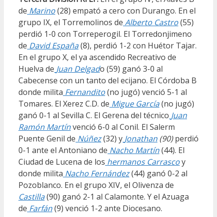
de
Marino
(28) empató a cero con Durango. En el
grupo IX, el Torremolinos de
Alberto Castro
(55)
perdió 1-0 con Torreperogil. El Torredonjimeno
de
David España
(8), perdió 1-2 con Huétor Tajar.
En el grupo X, el ya ascendido Recreativo de
Huelva de
Juan Delgad
o (59) ganó 3-0 al
Cabecense con un tanto del ecijano. El Córdoba B
donde milita
Fernandito
(no jugó) venció 5-1 al
Tomares. El Xerez C.D. de
Migue García
(no jugó)
ganó 0-1 al Sevilla C. El Gerena del técnico
Juan
Ramón Martín
venció 6-0 al Conil. El Salerm
Puente Genil de
Núñez
(32) y
Jonathan
(90)
perdió
0-1 ante el Antoniano de
Nacho Martín
(44). El
Ciudad de Lucena de los
hermanos Carrasco
y
donde milita
Nacho Fernández
(44) ganó 0-2 al
Pozoblanco. En el grupo XIV, el Olivenza de
Castilla
(90) ganó 2-1 al Calamonte. Y el Azuaga
de
Farfán
(9) venció 1-2 ante Diocesano.