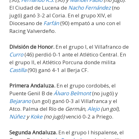
El Ciudad de Lucena de
Nacho Fernández
(no
jugó) ganó 3-2 al Coria. En el grupo XIV, el
Diocesano de
Farfán
(90) empató a uno con el
Racing Valverdeño.
División de Honor.
En el grupo I, el Villafranco de
Curro
(46) perdió 0-1 ante el Atlético Central. En
el grupo II, el Atlético Porcuna donde milita
Castilla
(90) ganó 4-1 al Berja CF.
Primera Andaluza.
En el grupo cordobés, el
Puente Genil B de
Álvaro Belmont
(no jugó) y
Bejarano
(un gol) ganó 0-3 al Villafranca y el
Atco. Palma del Río de
Germán,
Alejo
(un gol)
,
Núñez
y
Koke
(no jugó)
venció 0-2 a Priego.
Segunda Andaluza.
En el grupo I hispalense, el