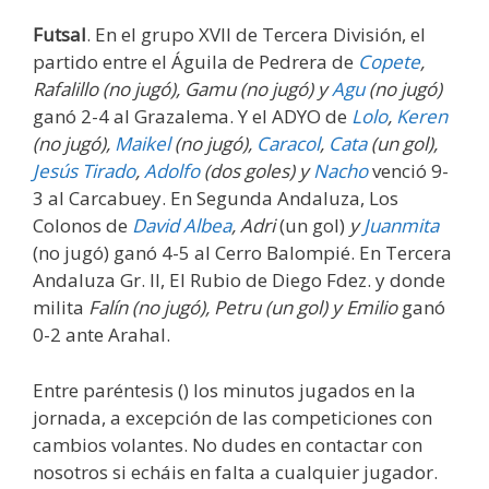
Futsal
. En el grupo XVII de Tercera División, el
partido entre el Águila de Pedrera de
Copete
,
Rafalillo (no jugó), Gamu (no jugó) y
Agu
(no jugó)
ganó 2-4 al Grazalema. Y el ADYO de
Lolo
,
Keren
(no jugó)
,
Maikel
(no jugó)
,
Caracol
,
Cata
(un gol)
,
Jesús Tirado
,
Adolfo
(dos goles)
y
Nacho
venció 9-
3 al Carcabuey. En Segunda Andaluza, Los
Colonos de
David Albea
, Adri
(un gol)
y
Juanmita
(no jugó) ganó 4-5 al Cerro Balompié. En Tercera
Andaluza Gr. II, El Rubio de Diego Fdez. y donde
milita
Falín (no jugó),
Petru (un gol) y Emilio
ganó
0-2 ante Arahal.
Entre paréntesis () los minutos jugados en la
jornada, a excepción de las competiciones con
cambios volantes. No dudes en contactar con
nosotros si echáis en falta a cualquier jugador.