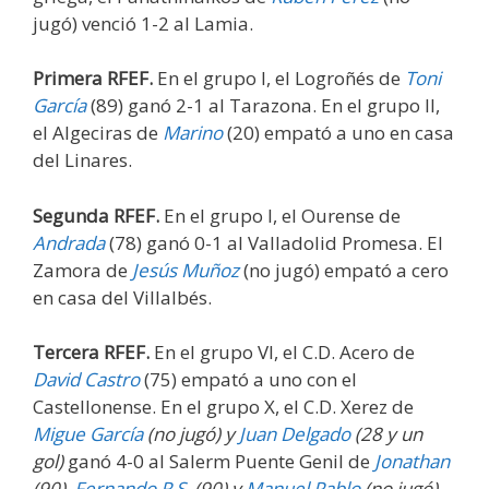
jugó) venció 1-2 al Lamia.
Primera RFEF.
En el grupo I, el Logroñés de
Toni
García
(89) ganó 2-1 al Tarazona. En el grupo II,
el Algeciras de
Marino
(20) empató a uno en casa
del Linares.
Segunda RFEF.
En el grupo I, el Ourense de
Andrada
(78) ganó 0-1 al Valladolid Promesa. El
Zamora de
Jesús Muñoz
(no jugó) empató a cero
en casa del Villalbés.
Tercera RFEF.
En el grupo VI, el C.D. Acero de
David Castro
(75) empató a uno con el
Castellonense. En el grupo X, el C.D. Xerez de
Migue García
(no jugó) y
Juan Delgado
(28 y un
gol)
ganó 4-0 al Salerm Puente Genil de
Jonathan
(90),
Fernando R.S.
(90) y
Manuel Pablo
(no jugó)
.