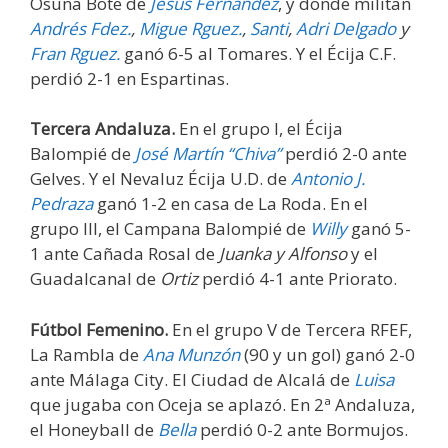
Osuna Bote de
Jesús Fernández
, y donde militan
Andrés Fdez.
,
Migue Rguez.
,
Santi
,
Adri Delgado
y
Fran Rguez.
ganó 6-5 al Tomares. Y el Écija C.F.
perdió 2-1 en Espartinas.
Tercera Andaluza.
En el grupo I, el Écija
Balompié de
José Martín “Chiva”
perdió 2-0 ante
Gelves. Y el Nevaluz Écija U.D. de
Antonio J.
Pedraza
ganó 1-2 en casa de La Roda. En el
grupo III, el Campana Balompié de
Willy
ganó 5-
1 ante Cañada Rosal de
Juanka y Alfonso
y el
Guadalcanal de
Ortiz
perdió 4-1 ante Priorato.
Fútbol Femenino.
En el grupo V de Tercera RFEF,
La Rambla de
Ana Munzón
(90 y un gol) ganó 2-0
ante Málaga City. El Ciudad de Alcalá de
Luisa
que jugaba con Oceja se aplazó. En 2ª Andaluza,
el Honeyball de
Bella
perdió 0-2 ante Bormujos.