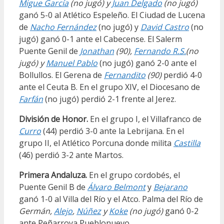
Migue García
(no jugó) y
Juan Delgado
(no jugó)
ganó 5-0 al Atlético Espeleño. El Ciudad de Lucena
de
Nacho Fernández
(no jugó) y
David Castro
(no
jugó) ganó 0-1 ante el Cabecense. El Salerm
Puente Genil de
Jonathan
(90)
,
Fernando R.S.
(no
jugó)
y
Manuel Pablo
(no jugó) ganó 2-0 ante el
Bollullos. El Gerena de
Fernandito
(90)
perdió 4-0
ante el Ceuta B. En el grupo XIV, el Diocesano de
Farfán
(no jugó) perdió 2-1 frente al Jerez.
División de Honor.
En el grupo I, el Villafranco de
Curro
(44) perdió 3-0 ante la Lebrijana. En el
grupo II, el Atlético Porcuna donde milita
Castilla
(46) perdió 3-2 ante Martos.
Primera Andaluza.
En el grupo cordobés, el
Puente Genil B de
Álvaro Belmont
y
Bejarano
ganó 1-0 al Villa del Río y el Atco. Palma del Río de
Germán,
Alejo
,
Núñez
y
Koke
(no jugó)
ganó 0-2
ante Peñarroya Pueblonuevo.