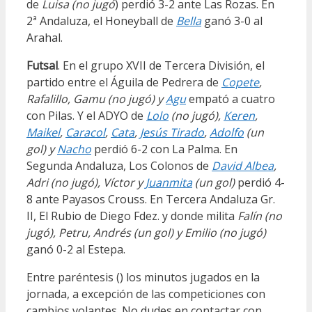
de
Luisa (no jugó
) perdió 3-2 ante Las Rozas. En
2ª Andaluza, el Honeyball de
Bella
ganó 3-0 al
Arahal.
Futsal
. En el grupo XVII de Tercera División, el
partido entre el Águila de Pedrera de
Copete
,
Rafalillo, Gamu (no jugó) y
Agu
empató a cuatro
con Pilas. Y el ADYO de
Lolo
(no jugó)
,
Keren
,
Maikel
,
Caracol
,
Cata
,
Jesús Tirado
,
Adolfo
(un
gol)
y
Nacho
perdió 6-2 con La Palma. En
Segunda Andaluza, Los Colonos de
David Albea
,
Adri (no jugó), Víctor
y
Juanmita
(un gol)
perdió 4-
8 ante Payasos Crouss. En Tercera Andaluza Gr.
II, El Rubio de Diego Fdez. y donde milita
Falín (no
jugó),
Petru, Andrés (un gol) y Emilio (no jugó)
ganó 0-2 al Estepa.
Entre paréntesis () los minutos jugados en la
jornada, a excepción de las competiciones con
cambios volantes. No dudes en contactar con