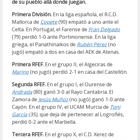
de su pueblo allá donde juegan.
Primera División.
En la liga española, el R.C.D.
Mallorca de
Copete
(90) empató a uno ante el
Celta. En Portugal, el Farense de
Fran Delgado
(79) perdió 1-0 ante Portimonense. En la liga
griega, el Panathinaikos de
Rubén Pérez
(no
jugó) empató a dos en casa del AEK de Atenas.
Primera RFEF.
En el grupo II, el Algeciras de
Marino
(no jugó) perdió 2-1 en casa del Castellón.
Segunda RFEF.
En el grupo I, el Ourense de
Andrada
(80) ganó 3-0 al Rayo Cantabria. El
Zamora de
Jesús Muñoz
(no jugó) ganó 1-0 ante
Cayón. En el grupo IV, el UCAM Murcia de
Toni
García
(35),
que deja de pertenecer al Logroñés,
perdió 0-2 ante el Marbella.
Tercera RFEF.
En el grupo X, el C.D. Xerez de