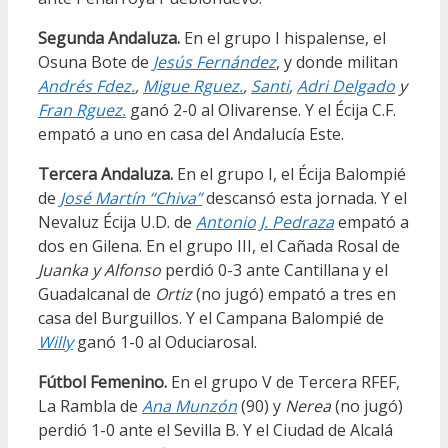
Segunda Andaluza.
En el grupo I hispalense, el
Osuna Bote de
Jesús Fernández
, y donde militan
Andrés Fdez.
,
Migue Rguez.
,
Santi
,
Adri Delgado
y
Fran Rguez.
ganó 2-0 al Olivarense. Y el Écija C.F.
empató a uno en casa del Andalucía Este.
Tercera Andaluza.
En el grupo I, el Écija Balompié
de
José Martín “Chiva”
descansó esta jornada. Y el
Nevaluz Écija U.D. de
Antonio J. Pedraza
empató a
dos en Gilena. En el grupo III, el Cañada Rosal de
Juanka
y Alfonso
perdió 0-3 ante Cantillana y el
Guadalcanal de
Ortiz
(no jugó) empató a tres en
casa del Burguillos. Y el Campana Balompié de
Willy
ganó 1-0 al Oduciarosal.
Fútbol Femenino.
En el grupo V de Tercera RFEF,
La Rambla de
Ana Munzón
(90) y
Nerea
(no jugó)
perdió 1-0 ante el Sevilla B. Y el Ciudad de Alcalá