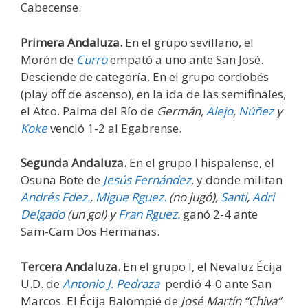
Cabecense.
Primera Andaluza.
En el grupo sevillano, el
Morón de
Curro
empató a uno ante San José.
Desciende de categoría. En el grupo cordobés
(play off de ascenso), en la ida de las semifinales,
el Atco. Palma del Río de
Germán,
Alejo
,
Núñez
y
Koke
venció 1-2 al Egabrense.
Segunda Andaluza.
En el grupo I hispalense, el
Osuna Bote de
Jesús Fernández
, y donde militan
Andrés Fdez.
,
Migue Rguez.
(no jugó)
,
Santi
,
Adri
Delgado
(un gol)
y
Fran Rguez.
ganó 2-4 ante
Sam-Cam Dos Hermanas.
Tercera Andaluza.
En el grupo I, el Nevaluz Écija
U.D. de
Antonio J. Pedraza
perdió 4-0 ante San
Marcos. El Écija Balompié de
José Martín “Chiva”