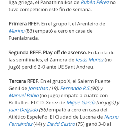
liga griega, el Panathinaikos de
Rubén Pérez
no
tuvo competición este fin de semana.
Primera RFEF.
En el grupo I, el Arenteiro de
Marino
(83) empató a cero en casa de
Fuenlabrada.
Segunda RFEF.
Play off de ascenso.
En la ida de
las semifinales, el Zamora de
Jesús Muñoz
(no
jugó) perdió 2-0 ante UE Sant Andreu.
Tercera RFEF.
En el grupo X, el Salerm Puente
Genil de
Jonathan
(19)
,
Fernando R.S.
(90)
y
Manuel Pablo
(no jugó) empató a cuatro con
Bollullos. El C.D. Xerez de
Migue García
(no jugó) y
Juan Delgado
(58)
empató a cero en casa del
Atlético Espeleño. El Ciudad de Lucena de
Nacho
Fernández
(44) y
David Castro
(75) ganó 3-0 al