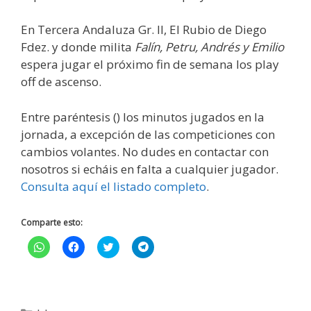
En Tercera Andaluza Gr. II, El Rubio de Diego
Fdez. y donde milita
Falín,
Petru, Andrés y Emilio
espera jugar el próximo fin de semana los play
off de ascenso.
Entre paréntesis () los minutos jugados en la
jornada, a excepción de las competiciones con
cambios volantes. No dudes en contactar con
nosotros si echáis en falta a cualquier jugador.
Consulta aquí el listado completo
.
Comparte esto:
H
H
H
H
a
a
a
a
z
z
z
z
c
c
c
c
l
l
l
l
i
i
i
i
c
c
c
c
p
p
p
p