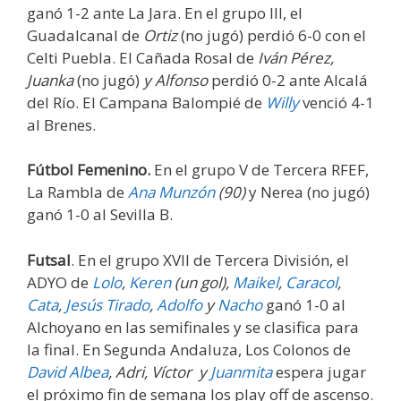
ganó 1-2 ante La Jara. En el grupo III, el
Guadalcanal de
Ortiz
(no jugó) perdió 6-0 con el
Celti Puebla. El Cañada Rosal de
Iván Pérez,
Juanka
(no jugó)
y Alfonso
perdió 0-2 ante Alcalá
del Río. El Campana Balompié de
Willy
venció 4-1
al Brenes.
Fútbol Femenino.
En el grupo V de Tercera RFEF,
La Rambla de
Ana Munzón
(90)
y Nerea (no jugó)
ganó 1-0 al Sevilla B.
Futsal
. En el grupo XVII de Tercera División, el
ADYO de
Lolo
,
Keren
(un gol)
,
Maikel
,
Caracol
,
Cata
,
Jesús Tirado
,
Adolfo
y
Nacho
ganó 1-0 al
Alchoyano en las semifinales y se clasifica para
la final. En Segunda Andaluza, Los Colonos de
David Albea
, Adri, Víctor
y
Juanmita
espera jugar
el próximo fin de semana los play off de ascenso.