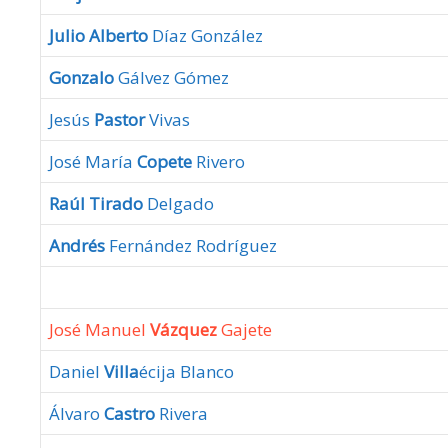
Julio Alberto
Díaz González
Gonzalo
Gálvez Gómez
Jesús
Pastor
Vivas
José María
Copete
Rivero
Raúl Tirado
Delgado
Andrés
Fernández Rodríguez
José Manuel
Vázquez
Gajete
Daniel
Villa
écija Blanco
Álvaro
Castro
Rivera