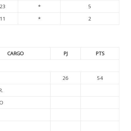
23
*
5
11
*
2
CARGO
PJ
PTS
26
54
R.
CO