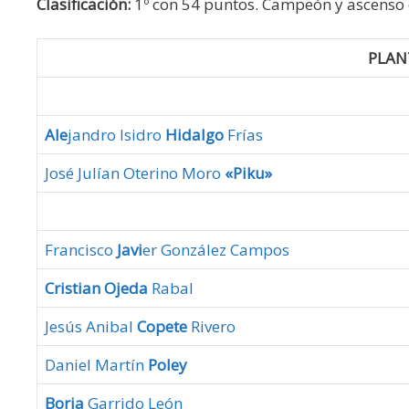
Clasificación:
1º con 54 puntos. Campeón y ascenso 
PLAN
Ale
jandro Isidro
Hidalgo
Frías
José Julían Oterino Moro
«Piku»
Francisco
Javi
er González Campos
Cristian Ojeda
Rabal
Jesús Anibal
Copete
Rivero
Daniel Martín
Poley
Borja
Garrido León