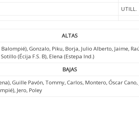
UTILL.
ALTAS
a Balompié), Gonzalo, Piku, Borja, Julio Alberto, Jaime, Ra
tillo (Écija F.S. B), Elena (Estepa Ind.)
BAJAS
rena), Guille Pavón, Tommy, Carlos, Montero, Óscar Cano, 
mpié), Jero, Poley