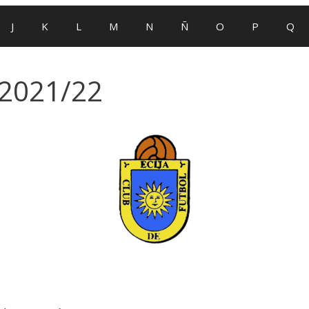
J
K
L
M
N
Ñ
O
P
Q
 2021/22