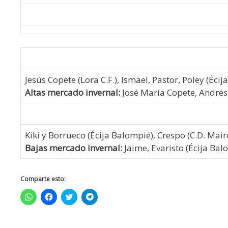
Jesús Copete (Lora C.F.), Ismael, Pastor, Poley (Écij
Altas mercado invernal:
José María Copete, Andrés So
Kiki y
Borrueco
(Écija Balompié), Crespo (C.D. Mai
Bajas mercado invernal:
Jaime, Evaristo (Écija Balo
Comparte esto:
H
H
H
H
a
a
a
a
z
z
z
z
c
c
c
c
l
l
l
l