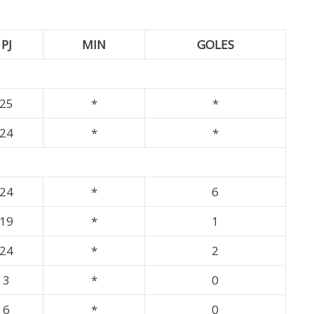
PJ
MIN
GOLES
25
*
*
24
*
*
24
*
6
19
*
1
24
*
2
3
*
0
6
*
0