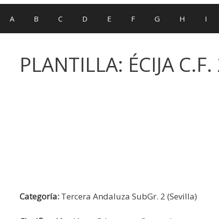
A
B
C
D
E
F
G
H
I
PLANTILLA: ÉCIJA C.F.
Categoría:
Tercera Andaluza SubGr. 2 (Sevilla)