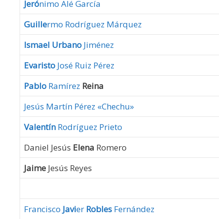
Jeró
nimo Alé García
Guille
rmo Rodríguez Márquez
Ismael Urbano
Jiménez
Evaristo
José Ruiz Pérez
Pablo
Ramírez
Reina
Jesús Martín Pérez «Chechu»
Valentín
Rodríguez Prieto
Daniel Jesús
Elena
Romero
Jaime
Jesús Reyes
Francisco
Javi
er
Robles
Fernández