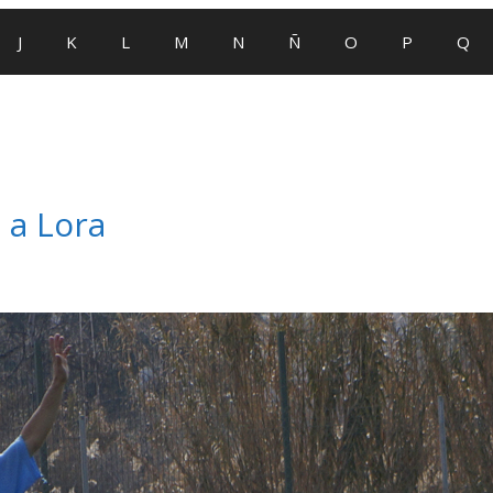
J
K
L
M
N
Ñ
O
P
Q
 a Lora