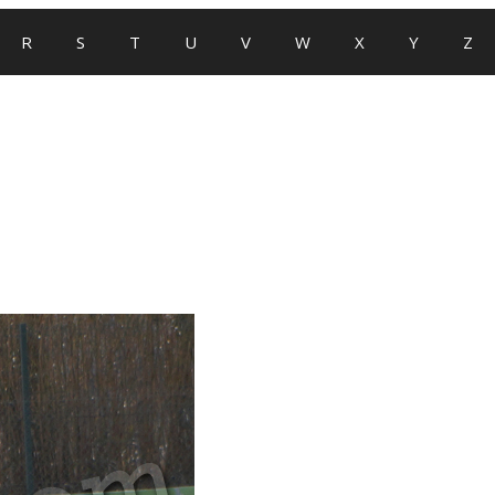
R
S
T
U
V
W
X
Y
Z