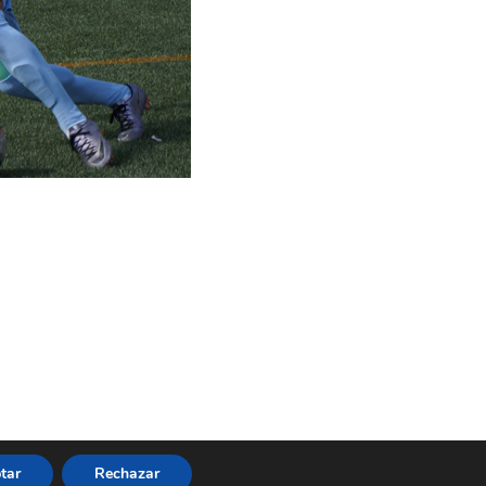
ervados
tar
Rechazar