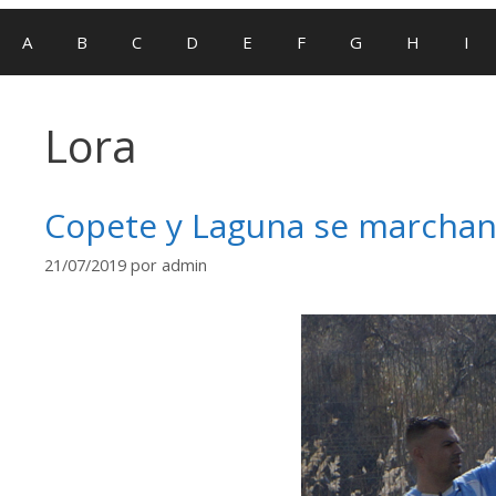
A
B
C
D
E
F
G
H
I
Lora
Copete y Laguna se marchan
21/07/2019
por
admin