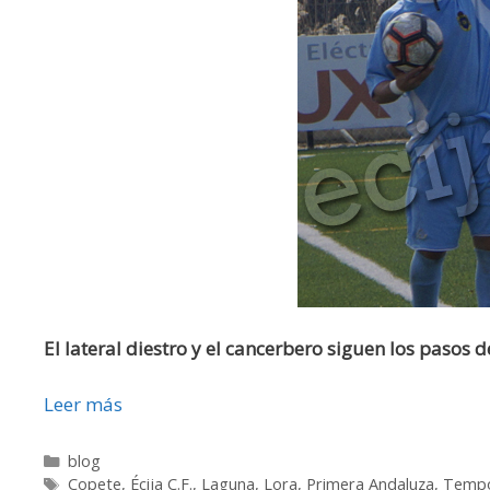
El lateral diestro y el cancerbero siguen los pasos d
Leer más
blog
Copete
,
Écija C.F.
,
Laguna
,
Lora
,
Primera Andaluza
,
Tempo