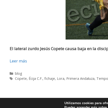
El lateral zurdo Jesús Copete causa baja en la discip
Leer más
blog
Copete
,
Écija C.F.
,
fichaje
,
Lora
,
Primera Andaluza
,
Tempo
Utilizamos cookies para ofr
© 2026
Puedes aprender más sobre q