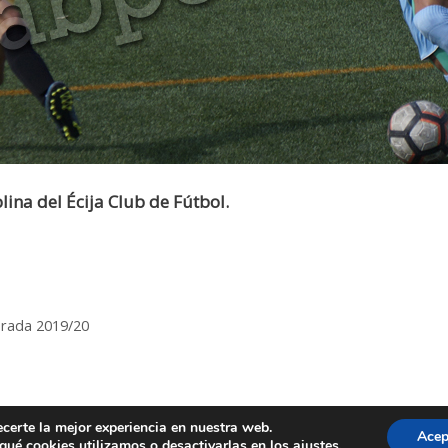
lina del Écija Club de Fútbol.
rada 2019/20
ecerte la mejor experiencia en nuestra web.
 Astigipedia • Creado por @V3Rivera • Todos los derechos res
Acep
ué cookies utilizamos o desactivarlas en los
ajustes
.