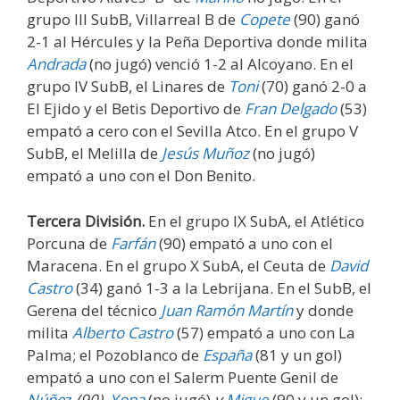
grupo III SubB, Villarreal B de
Copete
(90) ganó
2-1 al Hércules y la Peña Deportiva donde milita
Andrada
(no jugó) venció 1-2 al Alcoyano. En el
grupo IV SubB, el Linares de
Toni
(70) ganó 2-0 a
El Ejido y el Betis Deportivo de
Fran Delgado
(53)
empató a cero con el Sevilla Atco. En el grupo V
SubB, el Melilla de
Jesús Muñoz
(no jugó)
empató a uno con el Don Benito.
Tercera División.
En el grupo IX SubA, el Atlético
Porcuna de
Farfán
(90) empató a uno con el
Maracena. En el grupo X SubA, el Ceuta de
David
Castro
(34) ganó 1-3 a la Lebrijana. En el SubB, el
Gerena del técnico
Juan Ramón Martín
y donde
milita
Alberto Castro
(57) empató a uno con La
Palma; el Pozoblanco de
España
(81 y un gol)
empató a uno con el Salerm Puente Genil de
Núñe
z
(90),
Yona
(no jugó)
y
Migue
(90 y un gol);