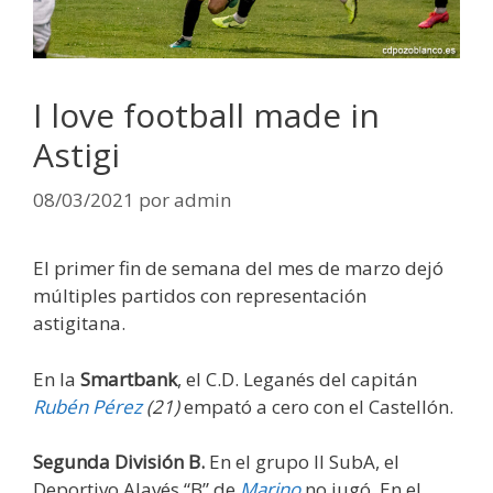
I love football made in
Astigi
08/03/2021
por
admin
El primer fin de semana del mes de marzo dejó
múltiples partidos con representación
astigitana.
En la
Smartbank
, el C.D. Leganés del capitán
Rubén Pérez
(21)
empató a cero con el Castellón.
Segunda División B.
En el grupo II SubA, el
Deportivo Alavés “B” de
Marino
no jugó. En el