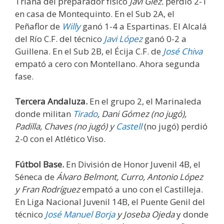
Triana del preparador físico
Javi Glez.
perdió 2-1
en casa de Montequinto. En el Sub 2A, el
Peñaflor de
Willy
ganó 1-4 a Espartinas. El Alcalá
del Río C.F. del técnico
Javi López
ganó 0-2 a
Guillena. En el Sub 2B, el Écija C.F. de
José Chiva
empató a cero con Montellano. Ahora segunda
fase.
Tercera Andaluza.
En el grupo 2, el Marinaleda
donde militan
Tirado
, Dani Gómez (no jugó),
Padilla, Chaves (no jugó) y
Castell
(no jugó) perdió
2-0 con el Atlético Viso.
Fútbol Base.
En División de Honor Juvenil 4B, el
Séneca de
Álvaro Belmont, Curro, Antonio López
y Fran Rodríguez
empató a uno con el Castilleja.
En Liga Nacional Juvenil 14B, el Puente Genil del
técnico
José Manuel Borja
y Joseba Ojeda
y donde