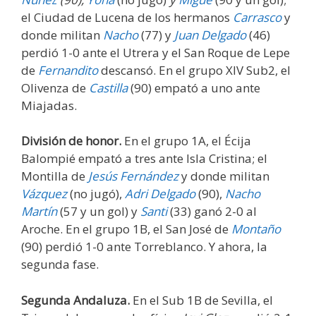
el Ciudad de Lucena de los hermanos
Carrasco
y
donde militan
Nacho
(77) y
Juan Delgado
(46)
perdió 1-0 ante el Utrera y el San Roque de Lepe
de
Fernandito
descansó. En el grupo XIV Sub2, el
Olivenza de
Castilla
(90) empató a uno ante
Miajadas.
División de honor.
En el grupo 1A, el Écija
Balompié empató a tres ante Isla Cristina; el
Montilla de
Jesús Fernández
y donde militan
Vázquez
(no jugó),
Adri Delgado
(90),
Nacho
Martín
(57 y un gol) y
Santi
(33) ganó 2-0 al
Aroche. En el grupo 1B, el San José de
Montaño
(90) perdió 1-0 ante Torreblanco. Y ahora, la
segunda fase.
Segunda Andaluza.
En el Sub 1B de Sevilla, el