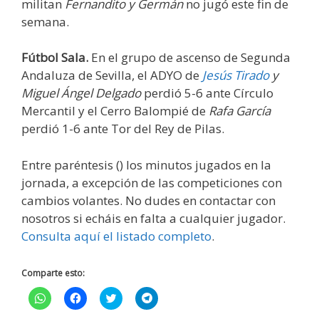
militan
Fernandito y Germán
no jugó este fin de
semana.
Fútbol Sala.
En el grupo de ascenso de Segunda
Andaluza de Sevilla, el ADYO de
Jesús Tirado
y
Miguel Ángel Delgado
perdió 5-6 ante Círculo
Mercantil y el Cerro Balompié de
Rafa García
perdió 1-6 ante Tor del Rey de Pilas.
Entre paréntesis () los minutos jugados en la
jornada, a excepción de las competiciones con
cambios volantes. No dudes en contactar con
nosotros si echáis en falta a cualquier jugador.
Consulta aquí el listado completo
.
Comparte esto:
H
H
H
H
a
a
a
a
z
z
z
z