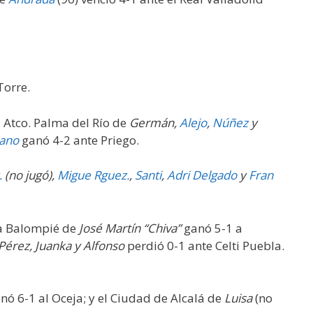
Torre.
l Atco. Palma del Río de
Germán,
Alejo
,
Núñez
y
rano
ganó 4-2 ante Priego.
.
(no jugó)
,
Migue Rguez.
,
Santi
,
Adri Delgado
y
Fran
ija Balompié de
José Martín “Chiva”
ganó 5-1 a
Pérez,
Juanka
y Alfonso
perdió 0-1 ante Celti Puebla.
nó 6-1 al Oceja; y el Ciudad de Alcalá de
Luisa
(no