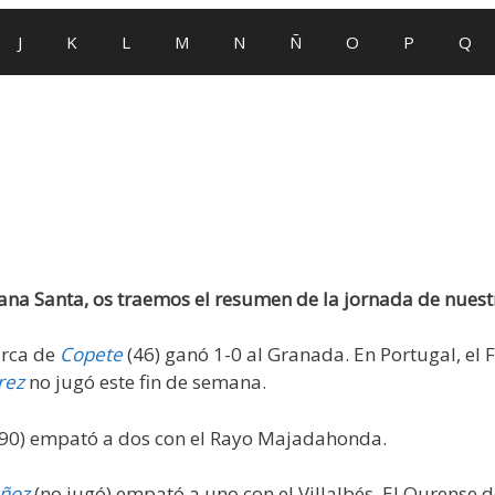
J
K
L
M
N
Ñ
O
P
Q
na Santa, os traemos el resumen de la jornada de nuest
lorca de
Copete
(46) ganó 1-0 al Granada. En Portugal, el
rez
no jugó este fin de semana.
90) empató a dos con el Rayo Majadahonda.
uñoz
(no jugó) empató a uno con el Villalbés. El Ourense 