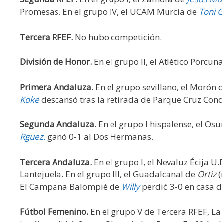
Promesas. En el grupo IV, el UCAM Murcia de
Toni G
Tercera RFEF.
No hubo competición.
División de Honor.
En el grupo II, el Atlético Porcu
Primera Andaluza.
En el grupo sevillano, el Morón 
Koke
descansó tras la retirada de Parque Cruz Cond
Segunda Andaluza.
En el grupo I hispalense, el Os
Rguez.
ganó 0-1 al Dos Hermanas.
Tercera Andaluza.
En el grupo I, el Nevaluz Écija U.
Lantejuela. En el grupo III, el Guadalcanal de
Ortiz
(
El Campana Balompié de
Willy
perdió 3-0 en casa de
Fútbol Femenino.
En el grupo V de Tercera RFEF, L