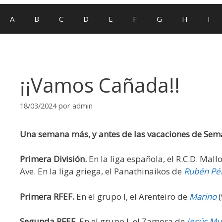
A
B
C
D
E
F
G
H
I
¡¡Vamos Cañada!!
18/03/2024
por
admin
Una semana más, y antes de las vacaciones de Sema
Primera División.
En la liga española, el R.C.D. Mal
Ave. En la liga griega, el Panathinaikos de
Rubén Pé
Primera RFEF.
En el grupo I, el Arenteiro de
Marino
(
Segunda RFEF.
En el grupo I, el Zamora de
Jesús M