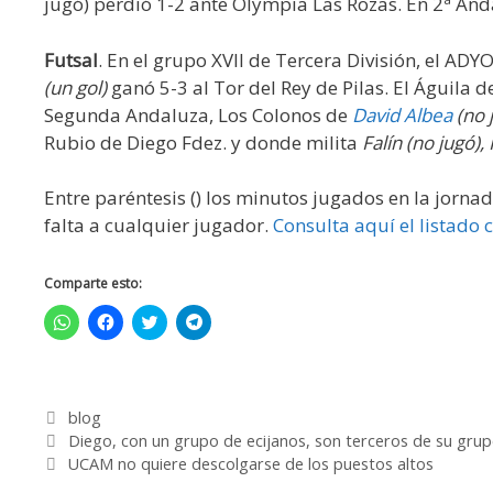
jugó) perdió 1-2 ante Olympia Las Rozas. En 2ª And
Futsal
. En el grupo XVII de Tercera División, el ADY
(un gol)
ganó 5-3 al Tor del Rey de Pilas. El Águila 
Segunda Andaluza, Los Colonos de
David Albea
(no 
Rubio de Diego Fdez. y donde milita
Falín (no jugó),
Entre paréntesis () los minutos jugados en la jorna
falta a cualquier jugador.
Consulta aquí el listado
Comparte esto:
H
H
H
H
a
a
a
a
z
z
z
z
c
c
c
c
l
l
l
l
i
i
i
i
c
c
c
c
blog
p
p
p
p
a
a
a
a
Diego, con un grupo de ecijanos, son terceros de su gru
r
r
r
r
a
a
a
a
UCAM no quiere descolgarse de los puestos altos
c
c
c
c
o
o
o
o