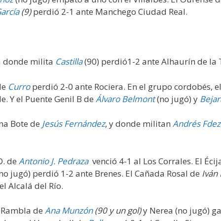
arcía
(9)
perdió 2-1 ante Manchego Ciudad Real.
na donde milita
Castilla
(90) perdió1-2 ante Alhaurín de la 
de
Curro
perdió 2-0 ante Rociera. En el grupo cordobés, e
e. Y el Puente Genil B de
Álvaro Belmont
(no jugó) y
Beja
una Bote de
Jesús Fernández
, y donde militan
Andrés Fdez
D. de
Antonio J. Pedraza
venció 4-1 al Los Corrales. El Éc
no jugó) perdió 1-2 ante Brenes. El Cañada Rosal de
Iván 
l Alcalá del Río.
a Rambla de
Ana Munzón
(90 y un gol)
y Nerea (no jugó) ga