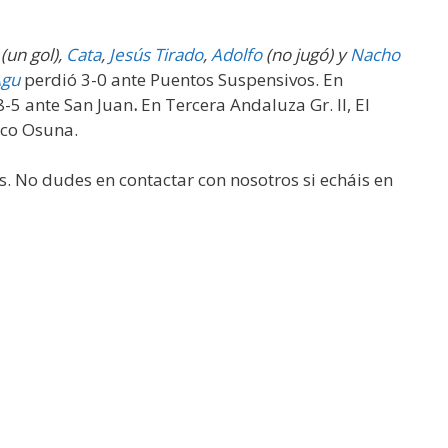
(un gol),
Cata
,
Jesús Tirado
,
Adolfo
(no jugó)
y
Nacho
gu
perdió 3-0 ante Puentos Suspensivos. En
8-5 ante San Juan
.
En Tercera Andaluza Gr. II, El
tico Osuna.
s. No dudes en contactar con nosotros si echáis en