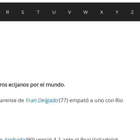
R
S
T
U
V
W
X
Y
Z
ros ecijanos por el mundo.
 Farense de
Fran Delgado
(77) empató a uno con Rio
de
Andrada
(90) venció 4-1 ante el Real Valladolid