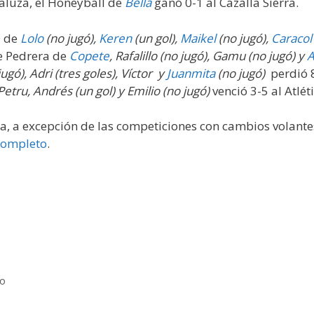
aluza, el Honeyball de
Bella
ganó 0-1 al Cazalla Sierra.
O de
Lolo
(no jugó)
,
Keren
(un gol)
,
Maikel
(no jugó)
,
Caracol
de Pedrera de
Copete
, Rafalillo (no jugó), Gamu (no jugó) y
A
jugó)
, Adri (tres goles), Víctor
y
Juanmita
(no jugó)
perdió 
Petru, Andrés (un gol) y Emilio (no jugó)
venció 3-5 al Atlé
da, a excepción de las competiciones con cambios volante
 completo
.
po