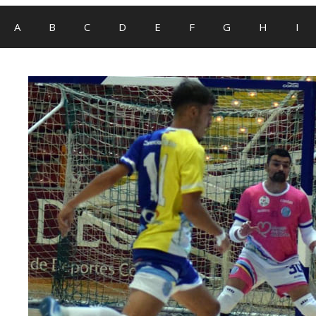
A
B
C
D
E
F
G
H
I