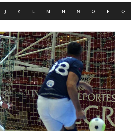
J
K
L
M
N
Ñ
O
P
Q