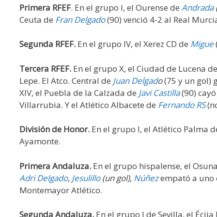
Primera RFEF
. En el grupo I, el Ourense de
Andrada
Ceuta de
Fran Delgado
(90) venció 4-2 al Real Murci
Segunda RFEF.
En el grupo IV, el Xerez CD de
Migue
Tercera RFEF.
En el grupo X, el Ciudad de Lucena d
Lepe. El Atco. Central de
Juan Delgad
o
(75 y un gol) 
XIV, el Puebla de la Calzada de
Javi Castilla
(90) cayó
Villarrubia. Y el Atlético Albacete de
Fernando RS
(n
División de Honor.
En el grupo I, el Atlético Palma d
Ayamonte.
Primera Andaluza.
En el grupo hispalense, el Osuna
Adri Delgado
,
Jesulillo
(un gol),
Núñez
empató a uno c
Montemayor Atlético.
Segunda Andaluza.
En el grupo I de Sevilla, el Éci