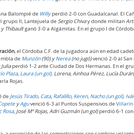
mpana Balompié de
Willy
perdió 2-0 con Guadalcanal. El Ca
l grupo II, Lantejuela de
Sergio Chiva
y donde militan
Art
y Thibault
ganó 3-0 a Algámitas. En el grupo I de Córdoba
ración
, el Córdoba C.F. de la jugadora aún en edad cade
Rambla de
Munzón
(90) y
Nerea
(no jugó)
venció 2-0 al San
 Julia
perdió 1-2 ante Ciudad de Dos Hermanas. En el gru
ío Plaza
,
Laura (un gol),
Lorena, Ainhoa Pérez, Lucía Durán,
rla Rojas.
O de
Jesús Tirado
,
Cata
,
Rafalillo
,
Keren
,
Nacho (un gol),
Ivá
Copete
y
Agu
venció 6-3 al Puntos Suspensivos de
Villarín
c Rosa
, José Mª Rojas, Adri Guzmán (un gol)
perdió 6-1 con
da, a excepción de las competiciones con cambios volante