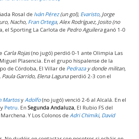
ñada Rosal de
Iván Pérez
(un gol),
Evaristo
, Jorge
uro, Nacho,
Fran Ortega
, Alex Rodríguez, Josito (no
, el Sporting La Carlota de
Pedro Aguilera
ganó 1-0
te
Carla Rojas
(no jugó) perdió 0-1 ante Olimpia Las
 Miguel Plasencia. En el grupo hispalense de la
po de Córdoba, El Villar de
Pedraza
y donde militan,
 Paula Garrido, Elena Laguna
perdió 2-3 con el
n Martos
y
Adolfo
(no jugó) venció 2-6 al Alcalá. En el
y
Petru
. En
Segunda Andaluza
, El Rubio FS del
 Marchena. Y Los Colonos de
Adri Chimiki
,
David
s. No dudéis en contactar con nosotros si echáis en