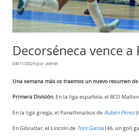
Decorséneca vence a P
04/11/2024
por
admin
Una semana más os traemos un nuevo resumen de la
Primera División.
En la liga española, el RCD Mallo
En la liga griega, el Panathinaikos de
Rubén Pérez
(
En Gibraltar, el Lincoln de
Toni García
(46, un gol) g