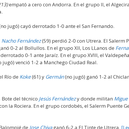
(13)
empató a cero con Andorra. En el grupo II, el Algecir
a.
(no jugó) cayó derrotado 1-0 ante el San Fernando.
e
Nacho Fernández
(59) perdió 2-0 con Utrera. El Salerm 
ganó 0-2 al Bollullos. En el grupo XII, Los LLanos de
Ferna
 derrotado 0-1 ante Jaraíz. En el grupo XVIII, el Valdepeñ
o jugó) venció 1-2 a Manchego Ciudad Real.
el Río de
Koke
(61) y
Germán
(no jugó) ganó 1-2 al Chicla
 Bote del técnico
Jesús Fernández
y donde militan
Migue 
on la Rociera. En el grupo cordobés, el Salerm Puente G
ja Balompié de
Jose Chiva
ganó 6-2 a El Tinte de Utrera.
[Le