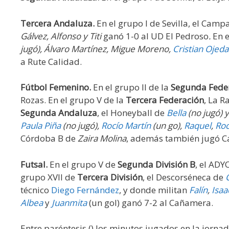
Tercera Andaluza.
En el grupo I de Sevilla, el Ca
Gálvez, Alfonso y Titi
ganó 1-0 al UD El Pedroso
.
En e
jugó), Álvaro Martínez, Migue Moreno,
Cristian Ojeda
a Rute Calidad.
Fútbol Femenino.
En el grupo II de la
Segunda Fede
Rozas. En el grupo V de la
Tercera Federación
, La 
Segunda Andaluza
, el Honeyball de
Bella
(no jugó) y
Paula Piña
(no jugó),
Rocío Martín
(un go),
Raquel
,
Roc
Córdoba B de
Zaira Molina
, además también jugó Ca
Futsal.
En el grupo V de
Segunda División B
, el ADY
grupo XVII de
Tercera División
, el Descorséneca de
técnico
Diego Fernández
, y donde militan
Falín
,
Isaa
Albea
y
Juanmita
(un gol) ganó 7-2 al Cañamera.
Entre paréntesis () los minutos jugados en la jorna