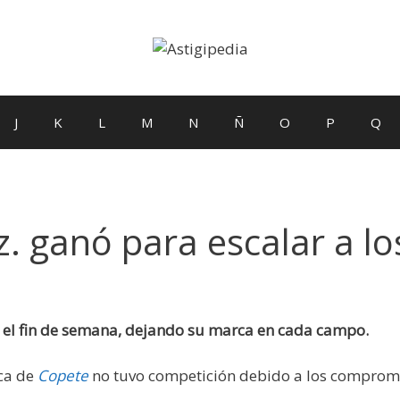
J
K
L
M
N
Ñ
O
P
Q
. ganó para escalar a lo
 el fin de semana, dejando su marca en cada campo.
rca de
Copete
no tuvo competición debido a los compromis