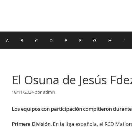
A
B
C
D
E
F
G
H
I
El Osuna de Jesús Fdez
18/11/2024
por
admin
Los equipos con participación compitieron durante
Primera División.
En la liga española, el RCD Mallo