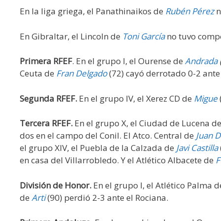
En la liga griega, el Panathinaikos de
Rubén Pérez
n
En Gibraltar, el Lincoln de
Toni García
no tuvo compe
Primera RFEF
. En el grupo I, el Ourense de
Andrada
Ceuta de
Fran Delgado
(72) cayó derrotado 0-2 ante 
Segunda RFEF.
En el grupo IV, el Xerez CD de
Migue
Tercera RFEF.
En el grupo X, el Ciudad de Lucena d
dos en el campo del Conil. El Atco. Central de
Juan D
el grupo XIV, el Puebla de la Calzada de
Javi Castilla
en casa del Villarrobledo. Y el Atlético Albacete de
F
División de Honor.
En el grupo I, el Atlético Palma d
de
Arti
(90) perdió 2-3 ante el Rociana.