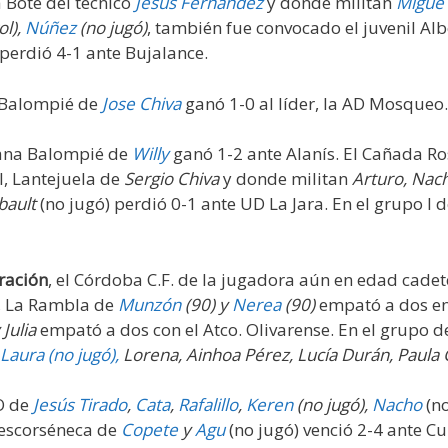
 Bote del técnico
Jesús Fernández
y donde militan
Migue 
l),
Núñez
(no jugó)
, también fue convocado el juvenil Alb
perdió 4-1 ante Bujalance.
ja Balompié de
Jose Chiva
ganó 1-0 al líder, la AD Mosqueo
mpana Balompié de
Willy
ganó 1-2 ante Alanís. El Cañada R
I, Lantejuela de
Sergio Chiva
y donde militan
Arturo, Nac
bault
(no jugó) perdió 0-1 ante UD La Jara. En el grupo I 
ración
, el Córdoba C.F. de la jugadora aún en edad cade
, La Rambla de
Munzón
(90) y
Nerea
(90)
empató a dos en 
 Julia
empató a dos con el Atco. Olivarense. En el grupo d
Laura (no jugó),
Lorena, Ainhoa Pérez, Lucía Durán, Paula 
O de
Jesús Tirado
,
Cata
,
Rafalillo
,
Keren
(no jugó),
Nacho
(n
Descorséneca de
Copete
y
Agu
(no jugó) venció 2-4 ante 