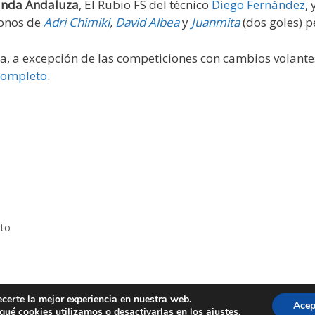
nda Andaluza
, El Rubio FS del técnico
Diego Fernández
,
lonos de
Adri Chimiki
,
David Albea
y
Juanmita
(dos goles) p
da, a excepción de las competiciones con cambios volante
 completo
.
ato
ecerte la mejor experiencia en nuestra web.
Acep
 Astigipedia • Creado por @V3Rivera • Todos los derechos res
ué cookies utilizamos o desactivarlas en los
ajustes
.