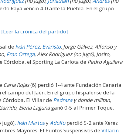
Rodríguez
(no jugó),
Jonathan
(no jugó),
Andrés
(no
erto Raya venció 4-0 ante la Puebla. En el grupo
.
[Leer la crónica del partido]
osal de
Iván Pérez
,
Evaristo
, Jorge Gálvez, Alfonso y
ho,
Fran Ortega
, Alex Rodríguez (no jugó), Josito,
de Córdoba, el Sporting La Carlota de
Pedro Aguilera
te
Carla Rojas
(6) perdió 1-4 ante Fundación Canaria
el campo del Jaén. En el grupo hispalense de la
e Córdoba, El Villar de
Pedraza
y donde militan,
Garrido, Elena Laguna
ganó 0-5 al Primer Toque.
o jugó)
,
Iván Martos
y
Adolfo
perdió 5-2 ante Xerez
Cumbres Mayores. El Puntos Suspensivos de
Villarín