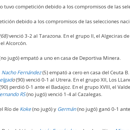
o tuvo competición debido a los compromisos de las sele
tición debido a los compromisos de las selecciones naci
(68)
venció 3-2 al Tarazona. En el grupo II, el Algeciras de
el Alcorcón.
(no jugó) empató a uno en casa de Deportiva Minera.
e
Nacho Fernández
(5) empató a cero en casa del Ceuta B.
elgad
o
(90) venció 0-1 al Utrera. En el grupo XII, Los LLa
(90) perdió 0-1 ante el Badajoz. En el grupo XVIII, el Val
ernando RS
(no jugó) venció 1-4 al Cazalegas.
el Río de
Koke
(no jugó) y
Germán
(no jugó) ganó 0-1 ant