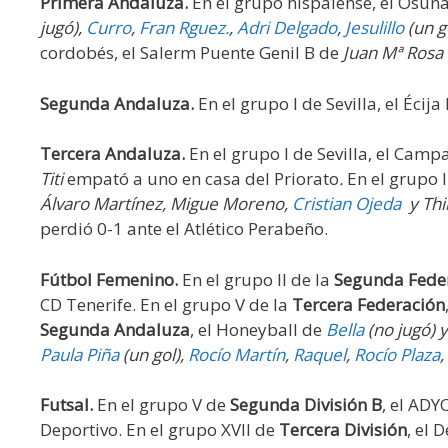
Primera Andaluza.
En el grupo hispalense, el Osuna
jugó),
Curro
,
Fran Rguez.
,
Adri Delgado
,
Jesulillo
(un go
cordobés, el Salerm Puente Genil B de
Juan Mª Rosa
Segunda Andaluza.
En el grupo I de Sevilla, el Éci
Tercera Andaluza.
En el grupo I de Sevilla, el Ca
Titi
empató a uno en casa del Priorato
.
En el grupo I
Álvaro Martínez, Migue Moreno,
Cristian Ojeda
y Thi
perdió 0-1 ante el Atlético Perabeño.
Fútbol Femenino.
En el grupo II de la
Segunda Fede
CD Tenerife. En el grupo V de la
Tercera Federación
Segunda Andaluza
, el Honeyball de
Bella
(no jugó) y
Paula Piña
(un gol),
Rocío Martín
,
Raquel
,
Rocío Plaza
,
Futsal.
En el grupo V de
Segunda División B
, el ADY
Deportivo. En el grupo XVII de
Tercera División
, el 