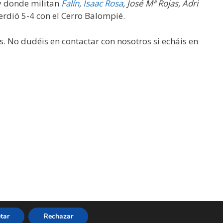
 y donde militan
Falín
,
Isaac Rosa
, José Mª Rojas, Adri
erdió 5-4 con el Cerro Balompié.
s. No dudéis en contactar con nosotros si echáis en
tar
Rechazar
ervados