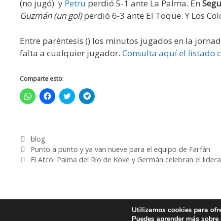
(no jugó) y
Petru
perdió 5-1 ante La Palma. En
Segu
Guzmán (un gol)
perdió 6-3 ante El Toque. Y Los Co
Entre paréntesis () los minutos jugados en la jorna
falta a cualquier jugador.
Consulta aquí el listado
Comparte esto:
H
H
H
H
a
a
a
a
z
z
z
z
c
c
c
c
l
l
l
l
i
i
i
i
c
c
c
c
blog
p
p
p
p
a
a
a
a
Punto a punto y ya van nueve para el equipo de Farfán
r
r
r
r
a
a
a
a
El Atco. Palma del Río de Koke y Germán celebran el lider
c
c
c
c
o
o
o
o
m
m
m
m
p
p
p
p
a
a
a
a
r
r
r
r
t
t
t
t
Utilizamos cookies para ofr
i
i
i
i
© 2026
r
r
r
r
Puedes aprender más sobre q