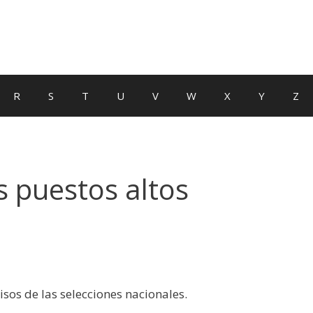
R
S
T
U
V
W
X
Y
Z
s puestos altos
os de las selecciones nacionales.