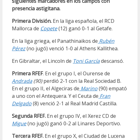
siguientes marcadores en los campos con
presencia astigitana.
Primera División.
En la liga española, el RCD
Mallorca de
Copete
(12) ganó 0-1 al Getafe.
En la liga griega, el Panathinaikos de
Rubén
Pérez
(no jugó) venció 1-0 al Athens Kallithea.
En Gibraltar, el Lincoln de
Toni García
descansó.
Primera RFEF
. En el grupo I, el Ourense de
Andrada
(90)
perdió 2-1 con la Real Sociedad B.
En el grupo II, el Algeciras de
Marino
(90) empató
a uno con el Antequera. Y el Ceuta de
Fran
Delgado
(8) venció 2-1 al Real Madrid Castilla.
Segunda RFEF.
En el grupo IV, el Xerez CD de
Migue
(no jugó) ganó 0-2 al Linares Deportivo.
Tercera RFEF.
En el grupo X, el Ciudad de Lucena