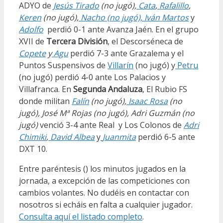
ADYO de
Jesús Tirado
(no jugó),
Cata
,
Rafalillo
,
Keren
(no jugó),
Nacho (no jugó),
Iván Martos
y
Adolfo
perdió 0-1 ante Avanza Jaén. En el grupo
XVII de
Tercera División
, el Descorséneca de
Copete
y
Agu
perdió 7-3 ante Grazalema y el
Puntos Suspensivos de
Villarín
(no jugó) y
Petru
(no jugó) perdió 4-0 ante Los Palacios y
Villafranca. En
Segunda Andaluza
, El Rubio FS
donde militan
Falín
(no jugó),
Isaac Rosa
(no
jugó), José Mª Rojas (no jugó), Adri Guzmán (no
jugó)
venció 3-4 ante Real y Los Colonos de
Adri
Chimiki
,
David Albea
y
Juanmita
perdió 6-5 ante
DXT 10.
Entre paréntesis () los minutos jugados en la
jornada, a excepción de las competiciones con
cambios volantes. No dudéis en contactar con
nosotros si echáis en falta a cualquier jugador.
Consulta aquí el listado completo
.