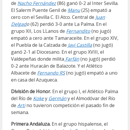
de
Nacho Fernández
(86) ganó 0-2 al Inter Sevilla.
El Salerm Puente Genil de
Manu
(25) empató a
cero con el Sevilla C. El Atco. Central de
Juan
Delgad
o
(62) perdió 3-0 ante La Palma. En el
grupo XII, Los LLanos de
Fernandito
(no jugó)
empató a cero ante Tamaraceite. En el grupo XIV,
el Puebla de la Calzada de
Javi Castilla
(no jugó)
ganó 2-1 al Diocesano. En el grupo XVIII, el
Valdepeñas donde milita
Farfán
(no jugó) perdió
0-2 ante Huracán de Balazote. Y el Atlético
Albacete de
Fernando RS
(no jugó) empató a uno
en casa del Azuqueca.
División de Honor.
En el grupo I, el Atlético Palma
del Río de
Koke
y
Germán
y el Almodóvar del Río
de
Arti
no tuvieron competición el pasado fin de
semana.
Primera Andaluza.
En el grupo hispalense, el