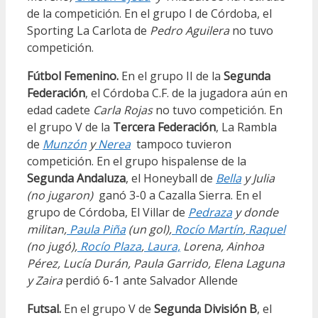
de la competición. En el grupo I de Córdoba, el
Sporting La Carlota de
Pedro Aguilera
no tuvo
competición.
Fútbol Femenino.
En el grupo II de la
Segunda
Federación
, el Córdoba C.F. de la jugadora aún en
edad cadete
Carla Rojas
no tuvo competición. En
el grupo V de la
Tercera Federación
, La Rambla
de
Munzón
y
Nerea
tampoco tuvieron
competición. En el grupo hispalense de la
Segunda Andaluza
, el Honeyball de
Bella
y Julia
(no jugaron)
ganó 3-0 a Cazalla Sierra. En el
grupo de Córdoba, El Villar de
Pedraza
y donde
militan,
Paula Piña
(un gol),
Rocío Martín
,
Raquel
(no jugó),
Rocío Plaza
,
Laura,
Lorena, Ainhoa
Pérez, Lucía Durán, Paula Garrido, Elena Laguna
y Zaira
perdió 6-1 ante Salvador Allende
Futsal.
En el grupo V de
Segunda División B
, el